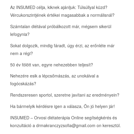
Az INSUMED célja, kiknek ajánljuk: Túlsúllyal küzd?
Vércukorszintjének értékei magasabbak a normálisnál?
Számtalan diétával próbálkozott már, mégsem sikerül
lefogynia?
Sokat dolgozik, mindig fáradt, úgy érzi, az erőnléte már
nem a régi?
50 év fölött van, egyre nehezebben teljesít?
Nehezére esik a lépcsőmászás, az unokáival a
fogócskázás?
Rendszeresen sportol, szeretne javítani az eredményein?
Ha bármelyik kérdésre igen a válasza, Ön jó helyen jár!
INSUMED – Orvosi diétaterápia Online segítségkérés és
konzultáció a drmakranczyzsofia@gmail.com on keresztül.