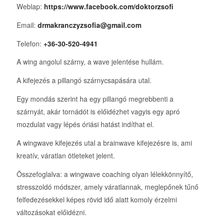
Weblap:
https://www.facebook.com/doktorzsofi
Email:
drmakranczyzsofia@gmail.com
Telefon:
+36-30-520-4941
A wing angolul szárny, a wave jelentése hullám.
A kifejezés a pillangó szárnycsapására utal.
Egy mondás szerint ha egy pillangó megrebbenti a
szárnyát, akár tornádót is előidézhet vagyis egy apró
mozdulat vagy lépés óriási hatást indíthat el.
A wingwave kifejezés utal a brainwave kifejezésre is, ami
kreatív, váratlan ötleteket jelent.
Összefoglalva: a wingwave coaching olyan lélekkönnyítő,
stresszoldó módszer, amely váratlannak, meglepőnek tűnő
felfedezésekkel képes rövid idő alatt komoly érzelmi
változásokat előidézni.