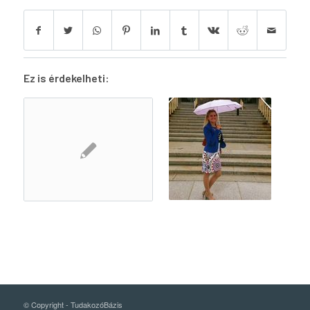
Ez is érdekelheti:
© Copyright -
TudakozóBázis