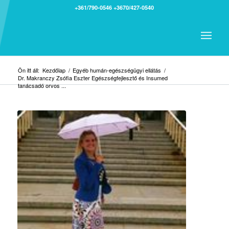
+361/790-0546
+3670/427-0540
Ön itt áll:
Kezdőlap
/
Egyéb humán-egészségügyi ellátás
/
Dr. Makranczy Zsófia Eszter Egészségfejlesztő és Insumed
tanácsadó orvos ...