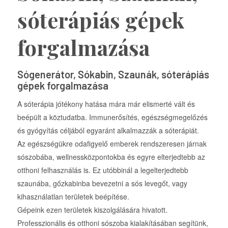
sóterápiás gépek
forgalmazása
Sógenerátor, Sókabin, Szaunák, sóterápiás
gépek forgalmazása
A sóterápia jótékony hatása mára már elismerté vált és
beépült a köztudatba. Immunerősítés, egészségmegelőzés
és gyógyítás céljából egyaránt alkalmazzák a sóterápiát.
Az egészségükre odafigyelő emberek rendszeresen járnak
sószobába, wellnessközpontokba és egyre elterjedtebb az
otthoni felhasználás is. Ez utóbbinál a legelterjedtebb
szaunába, gőzkabinba bevezetni a sós levegőt, vagy
kihasználatlan területek beépítése.
Gépeink ezen területek kiszolgálására hivatott.
Professzionális és otthoni sószoba kialakításában segítünk,