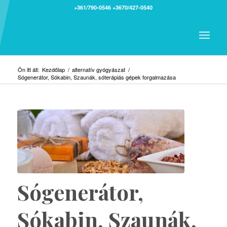
+361/790-0546
+3670/427-0540
Ön itt áll:
Kezdőlap
/
alternatív gyógyászat
/
Sógenerátor, Sókabin, Szaunák, sóterápiás gépek forgalmazása
Sógenerátor,
Sókabin, Szaunák,