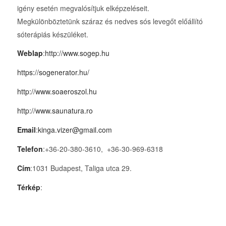
igény esetén megvalósítjuk elképzeléseit.
Megkülönböztetünk száraz és nedves sós levegőt előállító
sóterápiás készüléket.
Weblap
:
http://www.sogep.hu
https://sogenerator.hu/
http://www.soaeroszol.hu
http://www.saunatura.ro
Email
:
kinga.vizer@gmail.com
Telefon
:+36-20-380-3610, +36-30-969-6318
Cím
:1031 Budapest, Taliga utca 29.
Térkép
: