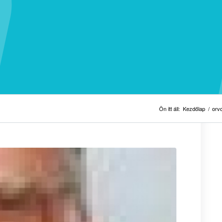
Ön itt áll:
Kezdőlap
/
orv