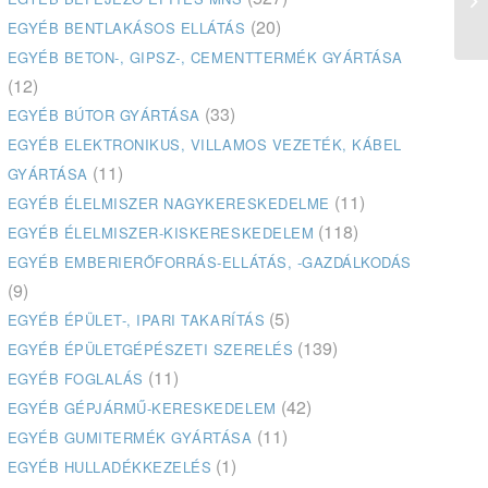
(20)
EGYÉB BENTLAKÁSOS ELLÁTÁS
EGYÉB BETON-, GIPSZ-, CEMENTTERMÉK GYÁRTÁSA
(12)
(33)
EGYÉB BÚTOR GYÁRTÁSA
EGYÉB ELEKTRONIKUS, VILLAMOS VEZETÉK, KÁBEL
(11)
GYÁRTÁSA
(11)
EGYÉB ÉLELMISZER NAGYKERESKEDELME
(118)
EGYÉB ÉLELMISZER-KISKERESKEDELEM
EGYÉB EMBERIERŐFORRÁS-ELLÁTÁS, -GAZDÁLKODÁS
(9)
(5)
EGYÉB ÉPÜLET-, IPARI TAKARÍTÁS
(139)
EGYÉB ÉPÜLETGÉPÉSZETI SZERELÉS
(11)
EGYÉB FOGLALÁS
(42)
EGYÉB GÉPJÁRMŰ-KERESKEDELEM
(11)
EGYÉB GUMITERMÉK GYÁRTÁSA
(1)
EGYÉB HULLADÉKKEZELÉS