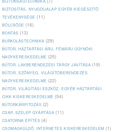
(7)
BIZTONSÁGTECHNIKA
BIZTOSÍTÁS, NYUGDÍJALAP EGYÉB KIEGÉSZÍTŐ
(11)
TEVÉKENYSÉGE
(16)
BÖLCSŐDE
(13)
BONTÁS
(29)
BURKOLÁSTECHNIKA
BÚTOR, HÁZTARTÁSI ÁRU, FÉMÁRU ÜGYNÖKI
(25)
NAGYKERESKEDELME
(19)
BÚTOR, LAKBERENDEZÉSI TÁRGY JAVÍTÁSA
BÚTOR, SZŐNYEG, VILÁGÍTÓBERENDEZÉS
(22)
NAGYKERESKEDELME
BÚTOR, VILÁGÍTÁSI ESZKÖZ, EGYÉB HÁZTARTÁSI
(54)
CIKK KISKERESKEDELME
(2)
BÚTORKÁRPITOZÁS
(11)
CSAP, SZELEP GYÁRTÁSA
(4)
CSATORNA ÉPÍTÉS
(1)
CSOMAGKÜLDŐ, INTERNETES KISKERESKEDELEM