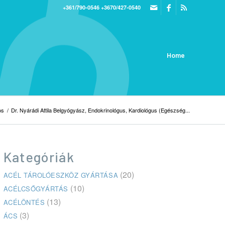
+361/790-0546
+3670/427-0540
Home
os
/
Dr. Nyárádi Attila Belgyógyász, Endokrinológus, Kardiológus (Egészség...
Kategóriák
(20)
ACÉL TÁROLÓESZKÖZ GYÁRTÁSA
(10)
ACÉLCSŐGYÁRTÁS
(13)
ACÉLÖNTÉS
(3)
ÁCS