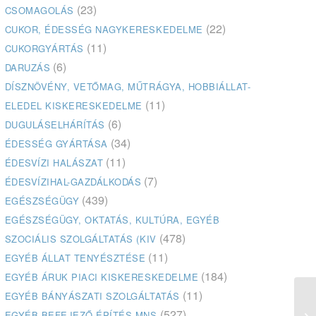
(23)
CSOMAGOLÁS
(22)
CUKOR, ÉDESSÉG NAGYKERESKEDELME
(11)
CUKORGYÁRTÁS
(6)
DARUZÁS
DÍSZNÖVÉNY, VETŐMAG, MŰTRÁGYA, HOBBIÁLLAT-
(11)
ELEDEL KISKERESKEDELME
(6)
DUGULÁSELHÁRÍTÁS
(34)
ÉDESSÉG GYÁRTÁSA
(11)
ÉDESVÍZI HALÁSZAT
(7)
ÉDESVÍZIHAL-GAZDÁLKODÁS
(439)
EGÉSZSÉGÜGY
EGÉSZSÉGÜGY, OKTATÁS, KULTÚRA, EGYÉB
(478)
SZOCIÁLIS SZOLGÁLTATÁS (KIV
(11)
EGYÉB ÁLLAT TENYÉSZTÉSE
(184)
EGYÉB ÁRUK PIACI KISKERESKEDELME
(11)
EGYÉB BÁNYÁSZATI SZOLGÁLTATÁS
(527)
EGYÉB BEFEJEZŐ ÉPÍTÉS MNS