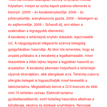
folytattam, melyet az azóta kapott számos elismerés is
bizonyít. (2005 – év kecsketenyésztője, 2006 – év
juhtenyésztője, aranykoszorús gazda, 2006 – feleségem az
év sajttermelője, 2009 – Schandl díj, ami ebben a
szakmában a legnagyobb elismerés).
A kecsketej a tehéntejnél enyhén édesebb, tejszínesebb
ízű. A népgyógyászat világszerte számos betegség
gyógyításában használja. Az ókor óta ismeretes, hogy az
anyatej pótlására is a kecsketej a legalkalmasabb, mivel
összetétele a többi tejhez képest a legjobban hasonlít az
anyatejhez. A kecsketej sikeresen helyettesíti a tehéntejet
olyanok étrendjében, akik allergiásak arra. Tehéntej-cukorra
allergiás betegek is fogyaszthatják mivel kevesebb a
laktóztartalma. Megtalálható benne a Q10 koenzim,és több
mint 70 telítetlen zsírsav. Elektrolit tartalma
gyulladáscsökkentő, ezért külsőleg használva alkalmas a
bőrallergia, ekcéma és kiütések enyhítésére. Nemcsak