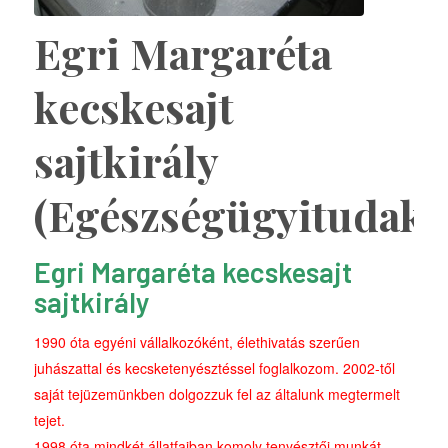
Egri Margaréta
kecskesajt
sajtkirály
(Egészségügyitudako
Egri Margaréta kecskesajt
sajtkirály
1990 óta egyéni vállalkozóként, élethivatás szerűen
juhászattal és kecsketenyésztéssel foglalkozom. 2002-től
saját tejüzemünkben dolgozzuk fel az általunk megtermelt
tejet.
1998 óta mindkét állatfajban komoly tenyésztői munkát