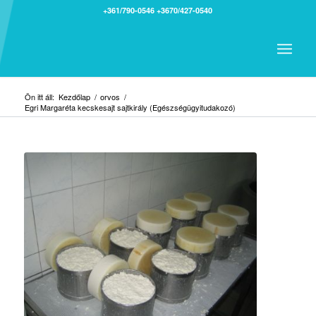
+361/790-0546
+3670/427-0540
Ön itt áll:
Kezdőlap
/
orvos
/
Egri Margaréta kecskesajt sajtkirály (Egészségügyitudakozó)