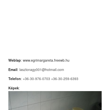
Weblap
:
www.egrimargareta.freewb.hu
Email
: laszlonagy001@hotmail.com
Telefon
: +36-30-976-0703 +36-30-259-6393
Képek
: