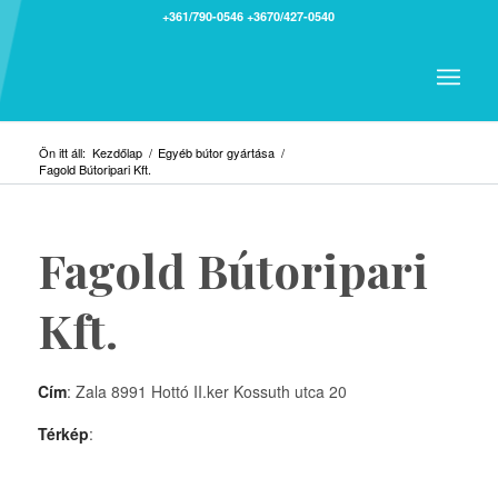
+361/790-0546
+3670/427-0540
Ön itt áll:
Kezdőlap
/
Egyéb bútor gyártása
/
Fagold Bútoripari Kft.
Fagold Bútoripari
Kft.
Cím
: Zala 8991 Hottó II.ker Kossuth utca 20
Térkép
: