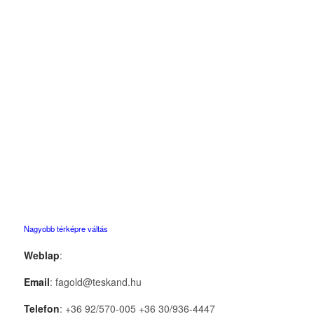
Nagyobb térképre váltás
Weblap
:
Email
: fagold@teskand.hu
Telefon
: +36 92/570-005 +36 30/936-4447