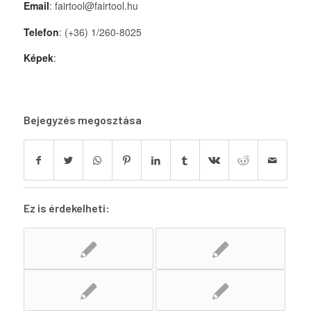
Email
: fairtool@fairtool.hu
Telefon
: (+36) 1/260-8025
Képek
:
Bejegyzés megosztása
Ez is érdekelheti: