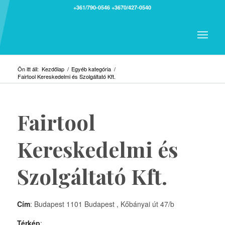
+361/790-0546
+3670/427-0540
Ön itt áll:
Kezdőlap
/
Egyéb kategória
/
Fairtool Kereskedelmi és Szolgáltató Kft.
Fairtool
Kereskedelmi és
Szolgáltató Kft.
Cím
: Budapest 1101 Budapest , Kőbányai út 47/b
Térkép
: