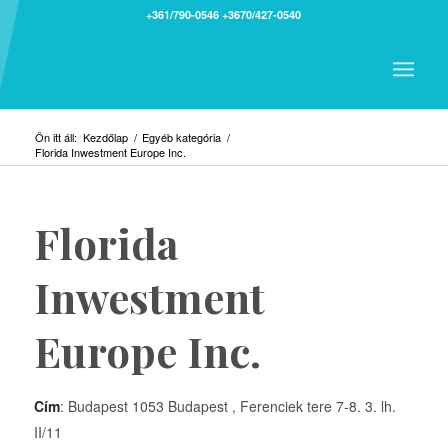
+361/790-0546
+3670/427-0540
Ön itt áll:
Kezdőlap
/
Egyéb kategória
/
Florida Inwestment Europe Inc.
Florida
Inwestment
Europe Inc.
Cím
: Budapest 1053 Budapest , Ferenciek tere 7-8. 3. lh.
II/11