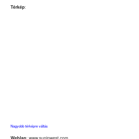
Térkép
:
Nagyobb térképre váltás
Weblap
:
www.suninwest.com