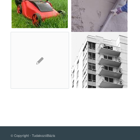
© Copyright -
TudakozóBázis