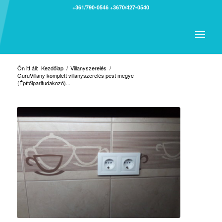
+361/790-0546
+3670/427-0540
Ön itt áll:
Kezdőlap
/
Villanyszerelés
/
GuruVillany komplett villanyszerelés pest megye
(Építőiparitudakozó)...