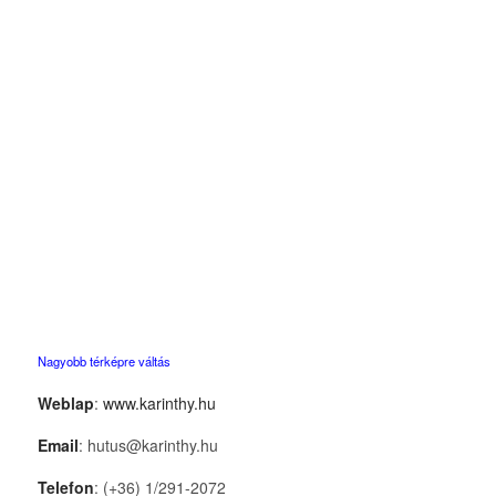
Nagyobb térképre váltás
Weblap
:
www.karinthy.hu
Email
: hutus@karinthy.hu
Telefon
: (+36) 1/291-2072