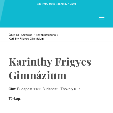
+361/790-0546
+3670/427-0540
Ön itt áll:
Kezdőlap
/
Egyéb kategória
/
Karinthy Frigyes Gimnázium
Karinthy Frigyes
Gimnázium
Cím
: Budapest 1183 Budapest , Thököly u. 7.
Térkép
: