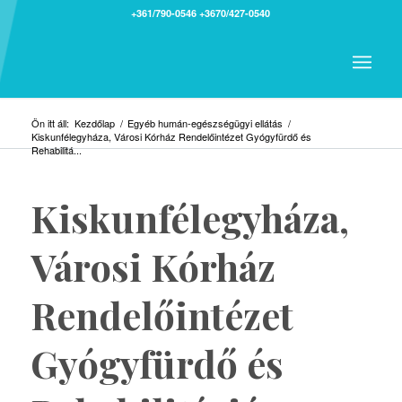
+361/790-0546
+3670/427-0540
Ön itt áll:
Kezdőlap
/
Egyéb humán-egészségügyi ellátás
/
Kiskunfélegyháza, Városi Kórház Rendelőintézet Gyógyfürdő és
Rehabilitá...
Kiskunfélegyháza,
Városi Kórház
Rendelőintézet
Gyógyfürdő és