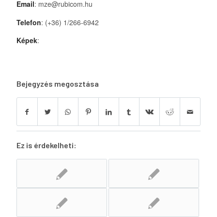
Email
: mze@rubicom.hu
Telefon
: (+36) 1/266-6942
Képek
:
Bejegyzés megosztása
Ez is érdekelheti: