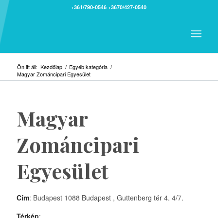
+361/790-0546
+3670/427-0540
Ön itt áll:
Kezdőlap
/
Egyéb kategória
/
Magyar Zománcipari Egyesület
Magyar
Zománcipari
Egyesület
Cím
: Budapest 1088 Budapest , Guttenberg tér 4. 4/7.
Térkép
: