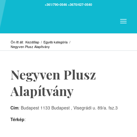
+361/790-0546
+3670/427-0540
Ön itt áll:
Kezdőlap
/
Egyéb kategória
/
Negyven Plusz Alapítvány
Negyven Plusz
Alapítvány
Cím
: Budapest 1133 Budapest , Visegrádi u. 89/a. fsz.3
Térkép
: