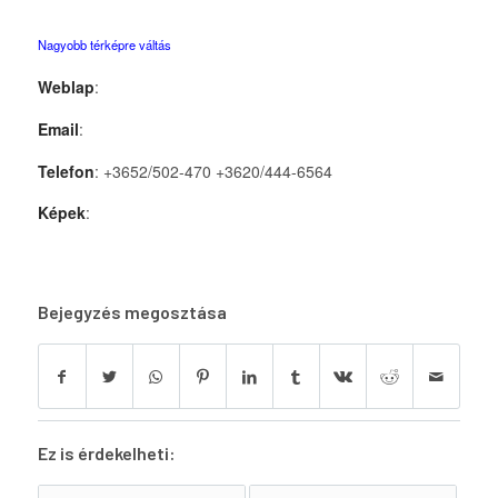
Nagyobb térképre váltás
Weblap
:
Email
:
Telefon
: +3652/502-470 +3620/444-6564
Képek
:
Bejegyzés megosztása
Ez is érdekelheti: