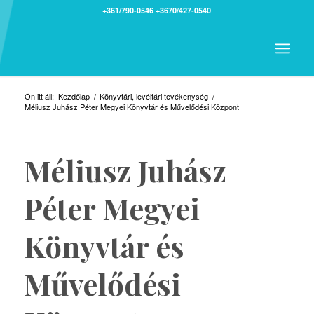
+361/790-0546
+3670/427-0540
Ön itt áll:
Kezdőlap
/
Könyvtári, levéltári tevékenység
/
Méliusz Juhász Péter Megyei Könyvtár és Művelődési Központ
Méliusz Juhász
Péter Megyei
Könyvtár és
Művelődési