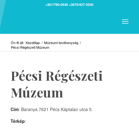
+361/790-0546
+3670/427-0540
Ön itt áll:
Kezdőlap
/
Múzeumi tevékenység
/
Pécsi Régészeti Múzeum
Pécsi Régészeti
Múzeum
Cím
: Baranya 7621 Pécs Káptalan utca 5.
Térkép
: