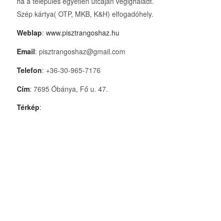
ha a település egyetlen utcáján végighaladt.
Szép kártya( OTP, MKB, K&H) elfogadóhely.
Weblap
:
www.pisztrangoshaz.hu
Email
: pisztrangoshaz@gmail.com
Telefon
: +36-30-965-7176
Cím
: 7695 Óbánya, Fő u. 47.
Térkép
: