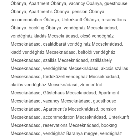
Óbánya, Apartment Óbánya, vacancy Óbánya, guesthouse
Óbánya, Apartment’s Óbánya, pension Óbánya,
accommodation Óbánya, Unterkunft Óbánya, reservations
Óbánya, booking Óbánya, vendégház Mecseknádasd,
vendégház kiadás Mecseknádasd, olcsó vendégház
Mecseknádasd, családbarát vendég ház Mecseknádasd,
kiadó vendégház Mecseknádasd, belföldi vendégház
Mecseknádasd, szállás Mecseknádasd, szálláshely
Mecseknádasd, vendéglátás Mecseknádasd, akciós szállás
Mecseknádasd, fürdőközeli vendégház Mecseknádasd,
akciós vendégház Mecseknádasd, zimmer frei
Mecseknádasd, Gästehaus Mecseknádasd, Apartment
Mecseknádasd, vacancy Mecseknádasd, guesthouse
Mecseknádasd, Apartment’s Mecseknádasd, pension
Mecseknádasd, accommodation Mecseknádasd, Unterkunft
Mecseknádasd, reservations Mecseknádasd, booking
Mecseknádasd, vendégház Baranya megye, vendégház