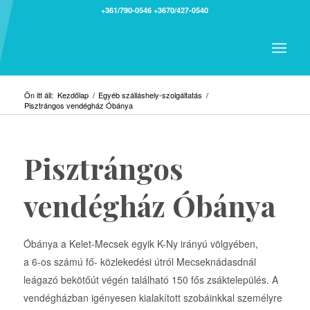
+361/790-0546
+3670/427-0540
Ön itt áll:
Kezdőlap
/
Egyéb szálláshely-szolgáltatás
/
Pisztrángos vendégház Óbánya
Pisztrángos
vendégház Óbánya
Óbánya a Kelet-Mecsek egyik K-Ny irányú völgyében,
a 6-os számú fő- közlekedési útról Mecseknádasdnál
leágazó bekötőút végén található 150 fős zsáktelepülés. A
vendégházban igényesen kialakított szobáinkkal személyre