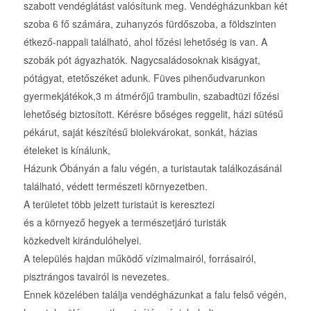
szabott vendéglátást valósítunk meg. Vendégházunkban két
szoba 6 fő számára, zuhanyzós fürdőszoba, a földszinten
étkező-nappali található, ahol főzési lehetőség is van. A
szobák pót ágyazhatók. Nagycsaládosoknak kiságyat,
pótágyat, etetőszéket adunk. Füves pihenőudvarunkon
gyermekjátékok,3 m átmérőjű trambulin, szabadtüzi főzési
lehetőség biztosított. Kérésre bőséges reggelit, házi sütésű
pékárut, saját készítésű biolekvárokat, sonkát, házias
ételeket is kínálunk,
Házunk Óbányán a falu végén, a turistautak találkozásánál
található, védett természeti környezetben.
A területet több jelzett turistaút is keresztezi
és a környező hegyek a természetjáró turisták
közkedvelt kirándulóhelyei.
A település hajdan működő vízimalmairól, forrásairól,
pisztrángos tavairól is nevezetes.
Ennek közelében találja vendégházunkat a falu felső végén,