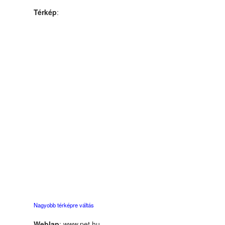
Térkép
:
Nagyobb térképre váltás
Weblap
:
www.pet.hu