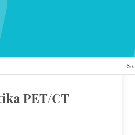
Ön itt 
tika PET/CT