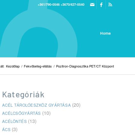
+361/790-0546
+3670/427-0540
Home
áll:
Kezdőlap
/
Fekvőbeteg-ellátás
/
Pozitron-Diagnosztika PET/CT Központ
Kategóriák
(20)
ACÉL TÁROLÓESZKÖZ GYÁRTÁSA
(10)
ACÉLCSŐGYÁRTÁS
(13)
ACÉLÖNTÉS
(3)
ÁCS