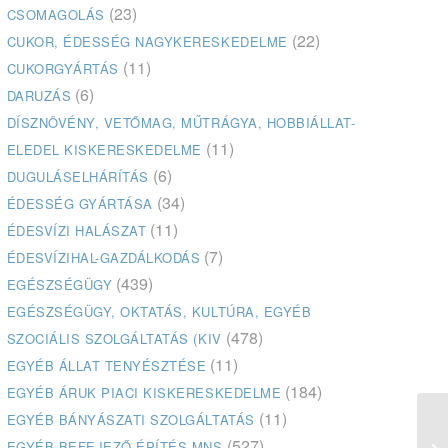
(23)
CSOMAGOLÁS
(22)
CUKOR, ÉDESSÉG NAGYKERESKEDELME
(11)
CUKORGYÁRTÁS
(6)
DARUZÁS
DÍSZNÖVÉNY, VETŐMAG, MŰTRÁGYA, HOBBIÁLLAT-
(11)
ELEDEL KISKERESKEDELME
(6)
DUGULÁSELHÁRÍTÁS
(34)
ÉDESSÉG GYÁRTÁSA
(11)
ÉDESVÍZI HALÁSZAT
(7)
ÉDESVÍZIHAL-GAZDÁLKODÁS
(439)
EGÉSZSÉGÜGY
EGÉSZSÉGÜGY, OKTATÁS, KULTÚRA, EGYÉB
(478)
SZOCIÁLIS SZOLGÁLTATÁS (KIV
(11)
EGYÉB ÁLLAT TENYÉSZTÉSE
(184)
EGYÉB ÁRUK PIACI KISKERESKEDELME
(11)
EGYÉB BÁNYÁSZATI SZOLGÁLTATÁS
BA
(527)
EGYÉB BEFEJEZŐ ÉPÍTÉS MNS