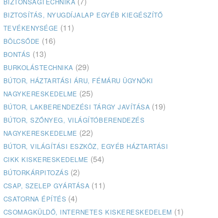
(7)
BIZTONSÁGTECHNIKA
BIZTOSÍTÁS, NYUGDÍJALAP EGYÉB KIEGÉSZÍTŐ
(11)
TEVÉKENYSÉGE
(16)
BÖLCSŐDE
(13)
BONTÁS
(29)
BURKOLÁSTECHNIKA
BÚTOR, HÁZTARTÁSI ÁRU, FÉMÁRU ÜGYNÖKI
(25)
NAGYKERESKEDELME
(19)
BÚTOR, LAKBERENDEZÉSI TÁRGY JAVÍTÁSA
BÚTOR, SZŐNYEG, VILÁGÍTÓBERENDEZÉS
(22)
NAGYKERESKEDELME
BÚTOR, VILÁGÍTÁSI ESZKÖZ, EGYÉB HÁZTARTÁSI
(54)
CIKK KISKERESKEDELME
(2)
BÚTORKÁRPITOZÁS
(11)
CSAP, SZELEP GYÁRTÁSA
(4)
CSATORNA ÉPÍTÉS
(1)
CSOMAGKÜLDŐ, INTERNETES KISKERESKEDELEM