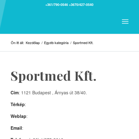
+361/790-0546
+3670/427-0540
Ön itt áll:
Kezdőlap
/
Egyéb kategória
/
Sportmed Kft.
Sportmed Kft.
Cím
: 1121 Budapest , Árnyas út 38/40.
Térkép
:
Weblap
:
Email
: