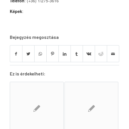
Telefon
: (+36) 1/275-3616
Képek
:
Bejegyzés megosztása
Ez is érdekelheti: