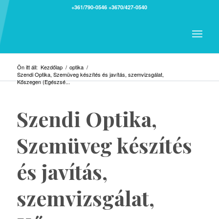
+361/790-0546
+3670/427-0540
Ön itt áll:
Kezdőlap
/
optika
/
Szendi Optika, Szemüveg készítés és javítás, szemvizsgálat,
Kőszegen (Egészsé...
Szendi Optika,
Szemüveg készítés
és javítás,
szemvizsgálat,