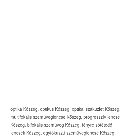
optika Kőszeg, optikus Kőszeg, optikai szaküzlet Kőszeg,
multifokális szemüveglencse Kőszeg, progresszív lencse
Kőszeg, bifokális szemüveg Kőszeg, fényre sötétedő
lencsék Kőszeg, egyfókuszú szemüveglencse Kőszeg,