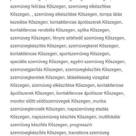
szemüveg felírása Kőszegen, szemüveg elkészítése
Kőszegen, , szemüveg elkészítése Kőszegen, tompa látás
kezelése Kőszegen, kontaktlencse ápolószerek Kőszegen,
kontaktlencse rendelés Kőszegen, optika Kőszegen,
szemüveg Kőszegen, fényre sötétedő szemüveg Kőszegen,
szemüvegkészítés Kőszegen, szemüvegkeret Kőszegen,
kontaktlencse Kőszegen, sportszemüveg Kőszegen,
speciális szemüveg Kőszegen, egyéni szemüveg Kőszegen,
szemüvegjavítás Kőszegen, szemüvegkészítés Kőszegen,
szemüvegkeretek Kőszegen, látásélesség vizsgálat
Kőszegen, szemüveg elkészítése Kőszegen, kontaktlencse
ápolószerek Kőszegen, kontaktlencse ápolószer Kőszegen,
monitor előtti védőszemüvegek Kőszegen, munka
szemüveglencsék Kőszegen, napszemüveg eladás
Kőszegen, napszemüveg készítés Kőszegen, multifokális
szemüveg készítés Kőszegen, progresszív
szemüvegkészítés Kőszegen, transitions szemüveg