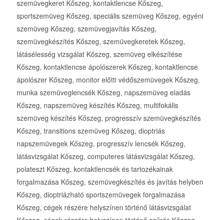
szemüvegkeret Kőszeg, kontaktlencse Kőszeg,
sportszemüveg Kőszeg, speciális szemüveg Kőszeg, egyéni
szemüveg Kőszeg, szemüvegjavítás Kőszeg,
szemüvegkészítés Kőszeg, szemüvegkeretek Kőszeg,
látásélesség vizsgálat Kőszeg, szemüveg elkészítése
Kőszeg, kontaktlencse ápolószerek Kőszeg, kontaktlencse
ápolószer Kőszeg, monitor előtti védőszemüvegek Kőszeg,
munka szemüveglencsék Kőszeg, napszemüveg eladás
Kőszeg, napszemüveg készítés Kőszeg, multifokális
szemüveg készítés Kőszeg, progresszív szemüvegkészítés
Kőszeg, transitions szemüveg Kőszeg, dioptriás
napszemüvegek Kőszeg, progresszív lencsék Kőszeg,
látásvizsgálat Kőszeg, computeres látásvizsgálat Kőszeg,
polateszt Kőszeg, kontaktlencsék és tartozékainak
forgalmazása Kőszeg, szemüvegkészítés és javítás helyben
Kőszeg, dioptriázható sportszemüvegek forgalmazása
Kőszeg, cégek részére helyszínen történő látásvizsgálat
Kőszeg, cégek részére helyszínen történő szűrés Kőszeg,