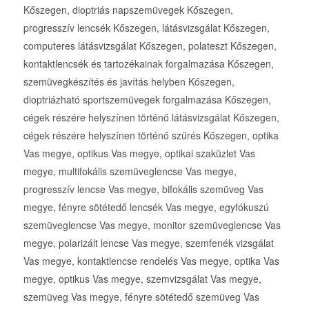
Kőszegen, dioptriás napszemüvegek Kőszegen,
progresszív lencsék Kőszegen, látásvizsgálat Kőszegen,
computeres látásvizsgálat Kőszegen, polateszt Kőszegen,
kontaktlencsék és tartozékainak forgalmazása Kőszegen,
szemüvegkészítés és javítás helyben Kőszegen,
dioptriázható sportszemüvegek forgalmazása Kőszegen,
cégek részére helyszínen történő látásvizsgálat Kőszegen,
cégek részére helyszínen történő szűrés Kőszegen, optika
Vas megye, optikus Vas megye, optikai szaküzlet Vas
megye, multifokális szemüveglencse Vas megye,
progresszív lencse Vas megye, bifokális szemüveg Vas
megye, fényre sötétedő lencsék Vas megye, egyfókuszú
szemüveglencse Vas megye, monitor szemüveglencse Vas
megye, polarizált lencse Vas megye, szemfenék vizsgálat
Vas megye, kontaktlencse rendelés Vas megye, optika Vas
megye, optikus Vas megye, szemvizsgálat Vas megye,
szemüveg Vas megye, fényre sötétedő szemüveg Vas