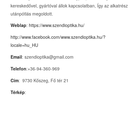
kereskedővel, gyártóval állok kapcsolatban, Így az alkatrész
utánpótlás megoldott.
Weblap
:
https://www.szendioptika.hu/
http://www.facebook.com/www.szendioptika.hu/?
locale=hu_HU
Email
: szendioptika@gmail.com
Telefon
:+36-94-360-969
Cím
: 9730 Kőszeg, Fő tér 21
Térkép
: