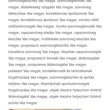
szemüvegkészítés Vas megye, szemüvegkeretek Vas
megye, látásélesség vizsgálat Vas megye, szemüveg
elkészítése Vas megye, kontaktlencse ápolószerek Vas
megye, kontaktlencse ápolószer Vas megye, monitor előtti
védőszemüvegek Vas megye, munka szemüveglencsék Vas
megye, napszemüveg eladás Vas megye, napszemüveg
készítés Vas megye, multifokális szemüveg készítés Vas
megye, progresszív szemüvegkészítés Vas megye,
transitions szemüveg Vas megye, dioptriás napszemüvegek
Vas megye, progresszív lencsék Vas megye, látásvizsgálat
Vas megye, computeres látásvizsgálat Vas megye,
polateszt Vas megye, kontaktlencsék és tartozékainak
forgalmazása Vas megye, szemüvegkészítés és javítás
helyben Vas megye, dioptriázható sportszemüvegek
forgalmazása Vas megye, cégek részére helyszínen történő
látásvizsgálat Vas megye, cégek részére helyszínen történő
szűrés Vas megye,