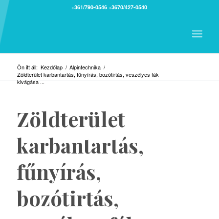
+361/790-0546
+3670/427-0540
Ön itt áll:
Kezdőlap
/
Alpintechnika
/
Zöldterület karbantartás, fűnyírás, bozótirtás, veszélyes fák
kivágása ...
Zöldterület
karbantartás,
fűnyírás,
bozótirtás,