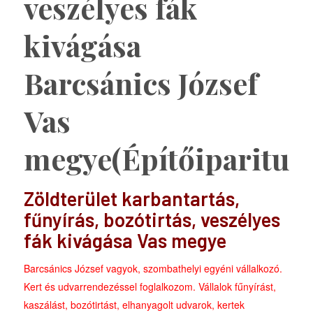
veszélyes fák
kivágása
Barcsánics József
Vas
megye(Építőiparitud
Zöldterület karbantartás,
fűnyírás, bozótirtás, veszélyes
fák kivágása Vas megye
Barcsánics József vagyok, szombathelyi egyéni vállalkozó.
Kert és udvarrendezéssel foglalkozom. Vállalok fűnyírást,
kaszálást, bozótirtást, elhanyagolt udvarok, kertek