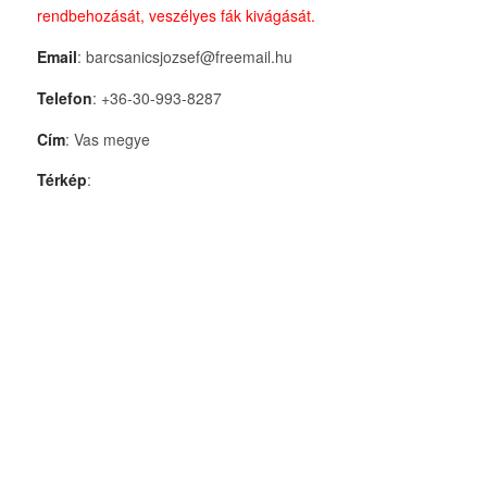
rendbehozását, veszélyes fák kivágását.
Email
: barcsanicsjozsef@freemail.hu
Telefon
: +36-30-993-8287
Cím
: Vas megye
Térkép
: