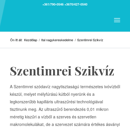
+361/790-0546
+3670/427-0540
Ön itt áll:
Kezdőlap
/
Ital nagykereskedelme
/
Szentimrei Szikvíz
Szentimrei Szikvíz
A Szentimrei szódavíz nagytisztaságú természetes ivóvízből
készül, melyet mélyfúrású kútból nyerünk és a
legkorszerűbb kapilláris ultraszűrési technológiával
tisztinunk meg. Az ultraszűrő berendezés 0,01 mikron
méretig kiszűri a vízből a szerves és szervetlen
makromolekulákat, de a szervezet számára értékes ásványi