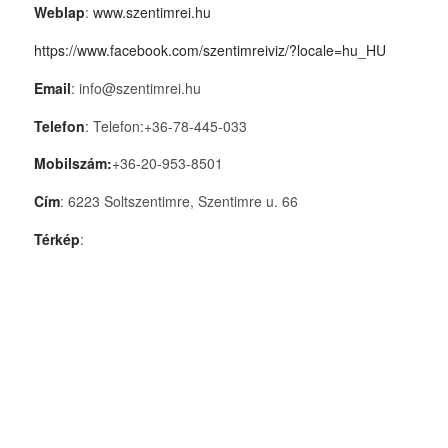
Weblap
:
www.szentimrei.hu
https://www.facebook.com/szentimreiviz/?locale=hu_HU
Email
: info@szentimrei.hu
Telefon
: Telefon:+36-78-445-033
Mobilszám:
+36-20-953-8501
Cím
: 6223 Soltszentimre, Szentimre u. 66
Térkép
: