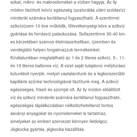
sókat, mikro- és makroelemeket a vízben hagyja. Az ily
módon tisztított ivóvíz egészség (szaturálás utáni szódavíz)
mindenki számára korlátlanul fogyasztható. A szentimrei
szikvízüzem 10 éve működik, főtevékenységi köre a szikvíz
gyártása és forrásvíz palackozása. Soltszentimre 30-40 km-
es körzetében számos élelmiszerboltban, üzemben és
vendéglátó helyen forgalmazzuk termékeinket.
Kínálatunkban megtalálható az 1 és 2 literes szikvíz, 5-, 11-
és 19 literes ballonos víz. A vizet saját tulajdonú mélyfúrású
kútunkból nyerjük, melyet vastalanítunk és a legkorszerűbb
kapilláris szűrési technológiával tisztítunk meg. A
szikvíz
egészséges, frissít és szomjat olt. Az ily módon előállított
víz és szikvíz mindenki számára korlátlanul fogyasztható,
egészséges táplálkozásban nélkülözhetetlenül fontos
ásványi anyagokat és nyomelemeket is tartalmaz,
amelyeket az emberi szervezet könnyen feldolgoz.
Jégkocka gyártás, jégkocka kiszállítás.