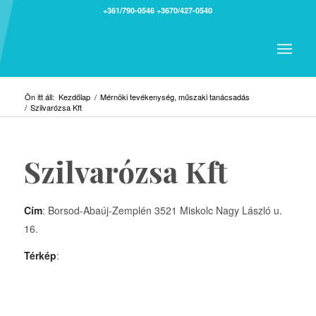
+361/790-0546
+3670/427-0540
Ön itt áll:
Kezdőlap
/
Mérnöki tevékenység, műszaki tanácsadás
/
Szilvarózsa Kft
Szilvarózsa Kft
Cím
: Borsod-Abaúj-Zemplén 3521 Miskolc Nagy László u.
16.
Térkép
: