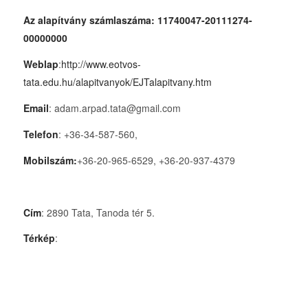
Az alapítvány számlaszáma: 11740047-20111274-
00000000
Weblap
:
http://www.eotvos-
tata.edu.hu/alapitvanyok/EJTalapitvany.htm
Email
: adam.arpad.tata@gmail.com
Telefon
: +36-34-587-560,
Mobilszám:
+36-20-965-6529, +36-20-937-4379
Cím
: 2890 Tata, Tanoda tér 5.
Térkép
: