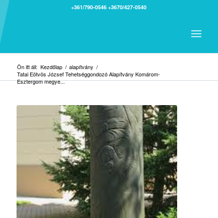
+361/790-0546
+3670/427-0540
Ön itt áll:
Kezdőlap
/
alapítvány
/
Tatai Eötvös József Tehetséggondozó Alapítvány Komárom-
Esztergom megye...