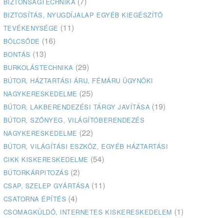
(7)
BIZTONSÁGTECHNIKA
BIZTOSÍTÁS, NYUGDÍJALAP EGYÉB KIEGÉSZÍTŐ
(11)
TEVÉKENYSÉGE
(16)
BÖLCSŐDE
(13)
BONTÁS
(29)
BURKOLÁSTECHNIKA
BÚTOR, HÁZTARTÁSI ÁRU, FÉMÁRU ÜGYNÖKI
(25)
NAGYKERESKEDELME
(19)
BÚTOR, LAKBERENDEZÉSI TÁRGY JAVÍTÁSA
BÚTOR, SZŐNYEG, VILÁGÍTÓBERENDEZÉS
(22)
NAGYKERESKEDELME
BÚTOR, VILÁGÍTÁSI ESZKÖZ, EGYÉB HÁZTARTÁSI
(54)
CIKK KISKERESKEDELME
(2)
BÚTORKÁRPITOZÁS
(11)
CSAP, SZELEP GYÁRTÁSA
(4)
CSATORNA ÉPÍTÉS
(1)
CSOMAGKÜLDŐ, INTERNETES KISKERESKEDELEM