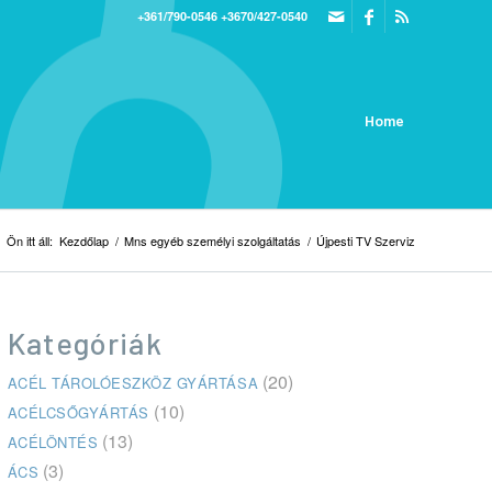
+361/790-0546
+3670/427-0540
Home
Ön itt áll:
Kezdőlap
/
Mns egyéb személyi szolgáltatás
/
Újpesti TV Szerviz
Kategóriák
(20)
ACÉL TÁROLÓESZKÖZ GYÁRTÁSA
(10)
ACÉLCSŐGYÁRTÁS
(13)
ACÉLÖNTÉS
(3)
ÁCS