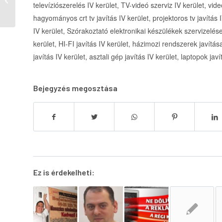
televíziószerelés IV kerület, TV-videó szerviz IV kerület, video
hagyományos crt tv javítás IV kerület, projektoros tv javítás I
IV kerület, Szórakoztató elektronikai készülékek szervizelése 
kerület, HI-FI javítás IV kerület, házimozi rendszerek javítá
javítás IV kerület, asztali gép javítás IV kerület, laptopok javí
Bejegyzés megosztása
Ez is érdekelheti: