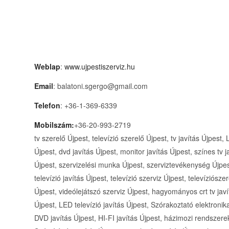
Weblap
:
www.ujpestiszerviz.hu
Email
: balatoni.sgergo@gmail.com
Telefon
: +36-1-369-6339
Mobilszám:
+36-20-993-2719
tv szerelő Újpest, televízió szerelő Újpest, tv javítás Újpest,
Újpest, dvd javítás Újpest, monitor javítás Újpest, színes tv 
Újpest, szervizelési munka Újpest, szerviztevékenység Újpest
televízió javítás Újpest, televízió szerviz Újpest, televíziósz
Újpest, videólejátszó szerviz Újpest, hagyományos crt tv javít
Újpest, LED televízió javítás Újpest, Szórakoztató elektronik
DVD javítás Újpest, HI-FI javítás Újpest, házimozi rendszere