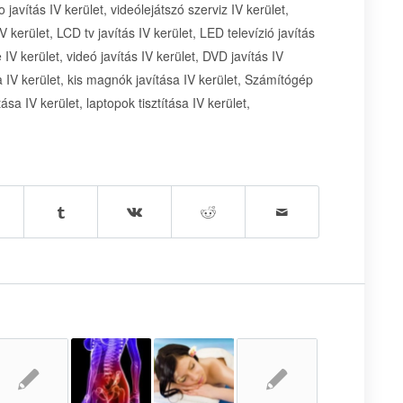
 javítás IV kerület, videólejátszó szerviz IV kerület,
V kerület, LCD tv javítás IV kerület, LED televízió javítás
IV kerület, videó javítás IV kerület, DVD javítás IV
sa IV kerület, kis magnók javítása IV kerület, Számítógép
tása IV kerület, laptopok tisztítása IV kerület,