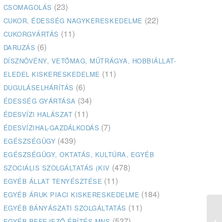
(23)
CSOMAGOLÁS
(22)
CUKOR, ÉDESSÉG NAGYKERESKEDELME
(11)
CUKORGYÁRTÁS
(6)
DARUZÁS
DÍSZNÖVÉNY, VETŐMAG, MŰTRÁGYA, HOBBIÁLLAT-
(11)
ELEDEL KISKERESKEDELME
(6)
DUGULÁSELHÁRÍTÁS
(34)
ÉDESSÉG GYÁRTÁSA
(11)
ÉDESVÍZI HALÁSZAT
(7)
ÉDESVÍZIHAL-GAZDÁLKODÁS
(439)
EGÉSZSÉGÜGY
EGÉSZSÉGÜGY, OKTATÁS, KULTÚRA, EGYÉB
(478)
SZOCIÁLIS SZOLGÁLTATÁS (KIV
(11)
EGYÉB ÁLLAT TENYÉSZTÉSE
(184)
EGYÉB ÁRUK PIACI KISKERESKEDELME
(11)
EGYÉB BÁNYÁSZATI SZOLGÁLTATÁS
Em
(527)
EGYÉB BEFEJEZŐ ÉPÍTÉS MNS
Fa