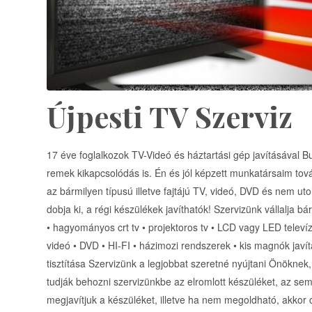
Újpesti TV Szerviz
17 éve foglalkozok TV-Videó és háztartási gép javításáv
remek kikapcsolódás is. Én és jól képzett munkatársaim továb
az bármilyen típusú illetve fajtájú TV, videó, DVD és nem u
dobja ki, a régi készülékek javíthatók! Szervizünk vállalja b
• hagyományos crt tv • projektoros tv • LCD vagy LED televíz
videó • DVD • HI-FI • házimozi rendszerek • kis magnók javítá
tisztítása Szervizünk a legjobbat szeretné nyújtani Önöknek
tudják behozni szervizünkbe az elromlott készüléket, az sem
megjavítjuk a készüléket, illetve ha nem megoldható, akkor 