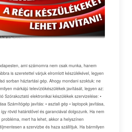
al Budapesten, ami számomra nem csak munka, hanem
bra is szeretettel várjuk elromlott készülékével, legyen
tolsó sorban háztartási gép. Ahogy mondani szoktuk: ne
ármilyen márkájú televíziókészülékek javítását, legyen az:
ió Szórakoztató elektronikai készülékek szervizelése: •
sa Számítógép javítás: • asztali gép • laptopok javítása,
, így rövid határidővel és garanciával dolgozunk. Ha nem
 probléma, mert ha lehet, akkor a helyszínen
díjmentesen a szervizbe és haza szállítjuk. Ha bármilyen