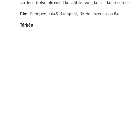
kérdése illetve elromlott készüléke van, kérem keressen bi
Cím
: Budapest 1045 Budapest, Berda József utca 54.
Térkép
: