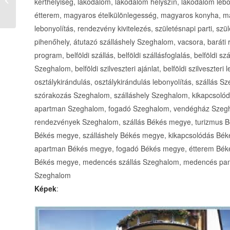
kerthelyiség, lakodalom, lakodalom helyszín, lakodalom lebo
kártyával Mór
étterem, magyaros ételkülönlegesség, magyaros konyha, 
lebonyolítás, rendezvény kivitelezés, születésnapi parti, szü
pihenőhely, átutazó szálláshely Szeghalom, vacsora, baráti re
program, belföldi szállás, belföldi szállásfoglalás, belföldi szá
Szeghalom, belföldi szilveszteri ajánlat, belföldi szilveszte
osztálykirándulás, osztálykirándulás lebonyolítás, szállás
szórakozás Szeghalom, szálláshely Szeghalom, kikapcsoló
apartman Szeghalom, fogadó Szeghalom, vendégház Szegha
rendezvények Szeghalom, szállás Békés megye, turizmus 
Békés megye, szálláshely Békés megye, kikapcsolódás Bé
apartman Békés megye, fogadó Békés megye, étterem Béké
Békés megye, medencés szállás Szeghalom, medencés panz
Szeghalom
Képek
: