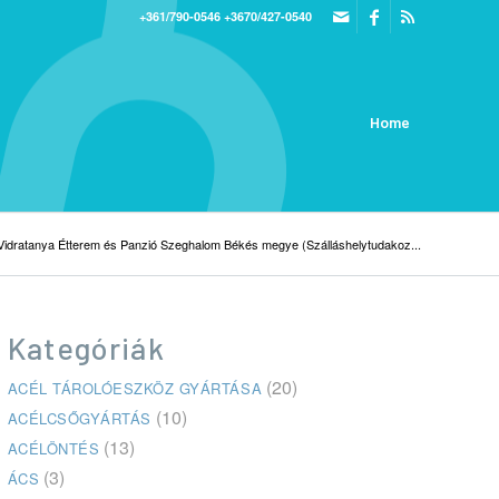
+361/790-0546
+3670/427-0540
Home
Vidratanya Étterem és Panzió Szeghalom Békés megye (Szálláshelytudakoz...
Kategóriák
(20)
ACÉL TÁROLÓESZKÖZ GYÁRTÁSA
(10)
ACÉLCSŐGYÁRTÁS
(13)
ACÉLÖNTÉS
(3)
ÁCS