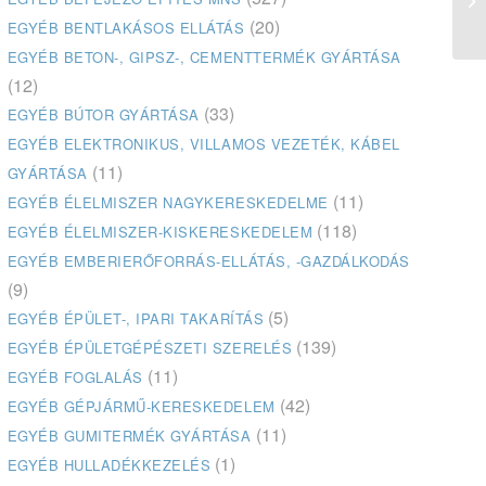
(20)
EGYÉB BENTLAKÁSOS ELLÁTÁS
EGYÉB BETON-, GIPSZ-, CEMENTTERMÉK GYÁRTÁSA
(12)
(33)
EGYÉB BÚTOR GYÁRTÁSA
EGYÉB ELEKTRONIKUS, VILLAMOS VEZETÉK, KÁBEL
(11)
GYÁRTÁSA
(11)
EGYÉB ÉLELMISZER NAGYKERESKEDELME
(118)
EGYÉB ÉLELMISZER-KISKERESKEDELEM
EGYÉB EMBERIERŐFORRÁS-ELLÁTÁS, -GAZDÁLKODÁS
(9)
(5)
EGYÉB ÉPÜLET-, IPARI TAKARÍTÁS
(139)
EGYÉB ÉPÜLETGÉPÉSZETI SZERELÉS
(11)
EGYÉB FOGLALÁS
(42)
EGYÉB GÉPJÁRMŰ-KERESKEDELEM
(11)
EGYÉB GUMITERMÉK GYÁRTÁSA
(1)
EGYÉB HULLADÉKKEZELÉS