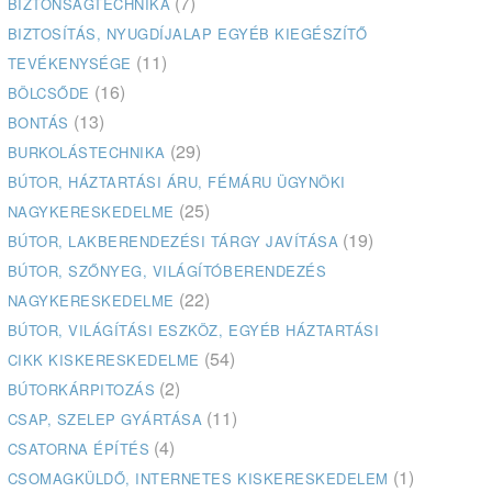
(7)
BIZTONSÁGTECHNIKA
BIZTOSÍTÁS, NYUGDÍJALAP EGYÉB KIEGÉSZÍTŐ
(11)
TEVÉKENYSÉGE
(16)
BÖLCSŐDE
(13)
BONTÁS
(29)
BURKOLÁSTECHNIKA
BÚTOR, HÁZTARTÁSI ÁRU, FÉMÁRU ÜGYNÖKI
(25)
NAGYKERESKEDELME
(19)
BÚTOR, LAKBERENDEZÉSI TÁRGY JAVÍTÁSA
BÚTOR, SZŐNYEG, VILÁGÍTÓBERENDEZÉS
(22)
NAGYKERESKEDELME
BÚTOR, VILÁGÍTÁSI ESZKÖZ, EGYÉB HÁZTARTÁSI
(54)
CIKK KISKERESKEDELME
(2)
BÚTORKÁRPITOZÁS
(11)
CSAP, SZELEP GYÁRTÁSA
(4)
CSATORNA ÉPÍTÉS
(1)
CSOMAGKÜLDŐ, INTERNETES KISKERESKEDELEM