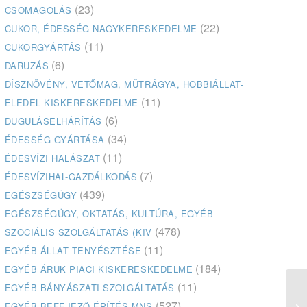
(23)
CSOMAGOLÁS
(22)
CUKOR, ÉDESSÉG NAGYKERESKEDELME
(11)
CUKORGYÁRTÁS
(6)
DARUZÁS
DÍSZNÖVÉNY, VETŐMAG, MŰTRÁGYA, HOBBIÁLLAT-
(11)
ELEDEL KISKERESKEDELME
(6)
DUGULÁSELHÁRÍTÁS
(34)
ÉDESSÉG GYÁRTÁSA
(11)
ÉDESVÍZI HALÁSZAT
(7)
ÉDESVÍZIHAL-GAZDÁLKODÁS
(439)
EGÉSZSÉGÜGY
EGÉSZSÉGÜGY, OKTATÁS, KULTÚRA, EGYÉB
(478)
SZOCIÁLIS SZOLGÁLTATÁS (KIV
(11)
EGYÉB ÁLLAT TENYÉSZTÉSE
(184)
EGYÉB ÁRUK PIACI KISKERESKEDELME
(11)
EGYÉB BÁNYÁSZATI SZOLGÁLTATÁS
(527)
EGYÉB BEFEJEZŐ ÉPÍTÉS MNS