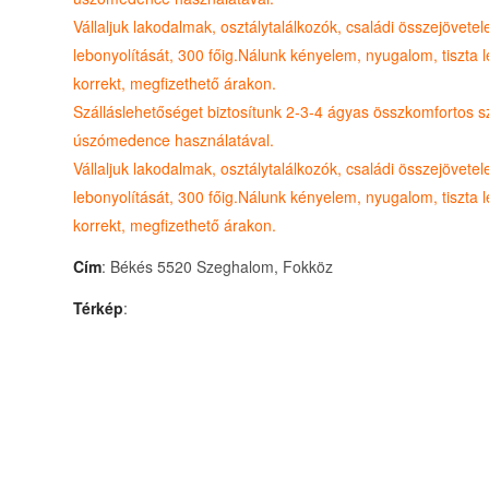
Vállaljuk lakodalmak, osztálytalálkozók, családi összejövete
lebonyolítását, 300 főig.Nálunk kényelem, nyugalom, tiszta l
korrekt, megfizethető árakon.
Szálláslehetőséget biztosítunk 2-3-4 ágyas összkomfortos s
úszómedence használatával.
Vállaljuk lakodalmak, osztálytalálkozók, családi összejövete
lebonyolítását, 300 főig.Nálunk kényelem, nyugalom, tiszta l
korrekt, megfizethető árakon.
Cím
: Békés 5520 Szeghalom, Fokköz
Térkép
: