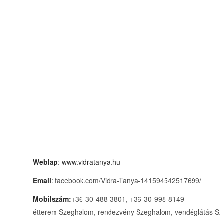
Weblap
:
www.vidratanya.hu
Email
: facebook.com/Vidra-Tanya-141594542517699/
Mobilszám:
+36-30-488-3801, +36-30-998-8149
étterem Szeghalom, rendezvény Szeghalom, vendéglátás S