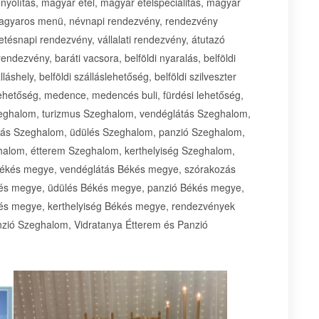
nyolítás, magyar étel, magyar ételspecialitás, magyar
magyaros menü, névnapi rendezvény, rendezvény
letésnapi rendezvény, vállalati rendezvény, átutazó
ndezvény, baráti vacsora, belföldi nyaralás, belföldi
lláshely, belföldi szálláslehetőség, belföldi szilveszter
ri lehetőség, medence, medencés buli, fürdési lehetőség,
 Szeghalom, turizmus Szeghalom, vendéglátás Szeghalom,
dás Szeghalom, üdülés Szeghalom, panzió Szeghalom,
lom, étterem Szeghalom, kerthelyiség Szeghalom,
Békés megye, vendéglátás Békés megye, szórakozás
kés megye, üdülés Békés megye, panzió Békés megye,
s megye, kerthelyiség Békés megye, rendezvények
ió Szeghalom, Vidratanya Étterem és Panzió