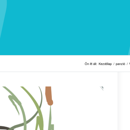
Ön itt áll:
Kezdőlap
/
panzió
/