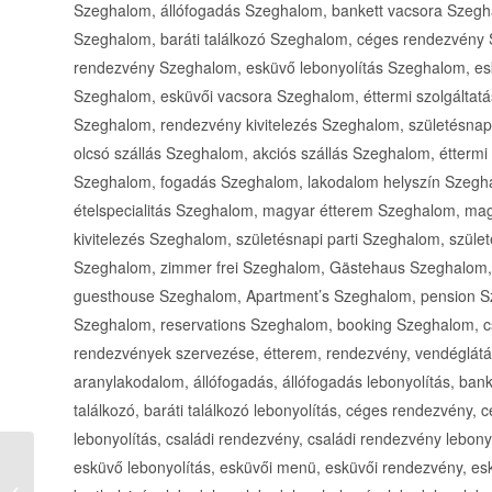
Szeghalom, állófogadás Szeghalom, bankett vacsora Szegha
Szeghalom, baráti találkozó Szeghalom, céges rendezvény
rendezvény Szeghalom, esküvő lebonyolítás Szeghalom, e
Szeghalom, esküvői vacsora Szeghalom, éttermi szolgáltat
Szeghalom, rendezvény kivitelezés Szeghalom, születésnap
olcsó szállás Szeghalom, akciós szállás Szeghalom, éttermi
Szeghalom, fogadás Szeghalom, lakodalom helyszín Szegh
ételspecialitás Szeghalom, magyar étterem Szeghalom, ma
kivitelezés Szeghalom, születésnapi parti Szeghalom, szü
Szeghalom, zimmer frei Szeghalom, Gästehaus Szeghalom
guesthouse Szeghalom, Apartment’s Szeghalom, pension 
Szeghalom, reservations Szeghalom, booking Szeghalom, c
rendezvények szervezése, étterem, rendezvény, vendéglátás
aranylakodalom, állófogadás, állófogadás lebonyolítás, banke
találkozó, baráti találkozó lebonyolítás, céges rendezvény,
lebonyolítás, családi rendezvény, családi rendezvény lebony
esküvő lebonyolítás, esküvői menü, esküvői rendezvény, eskü
Öreg Prés Butikhotel Szállás szép