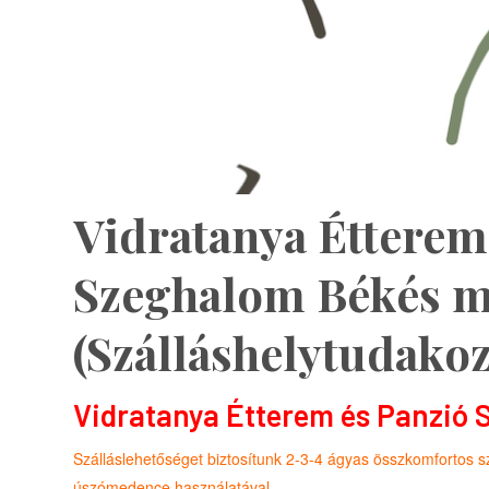
Vidratanya Étterem
Szeghalom Békés 
(Szálláshelytudakoz
Vidratanya Étterem és Panzió
Szálláslehetőséget biztosítunk 2-3-4 ágyas összkomfortos s
úszómedence használatával.