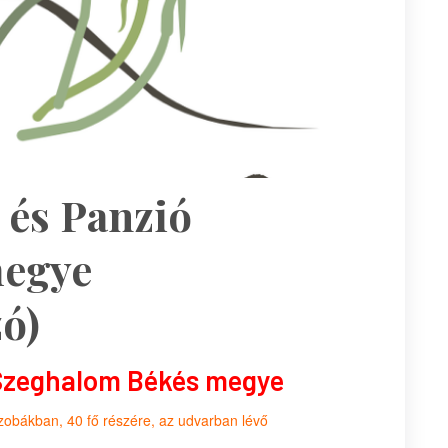
 és Panzió
megye
ó)
 Szeghalom Békés megye
zobákban, 40 fő részére, az udvarban lévő