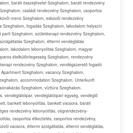
lom, baráti összejövetel Szeghalom, baráti rendezvény
 Szeghalom, családi rendezvény Szeghalom, csoportos
sküvői menü Szeghalom, esküvői rendezvény
ás Szeghalom, fogadás Szeghalom, lakodalom helyszín
i parti Szeghalom, születésnapi rendezvény Szeghalom,
 szolgáltatás Szeghalom, éttermi vendéglátás
alom, lakodalom lebonyolítás Szeghalom, magyar
gyaros ételkülönlegesség Szeghalom, rendezvény
letésnapi rendezvény Szeghalom, vendégszerető fogadó
, Apartment Szeghalom, vacancy Szeghalom,
Szeghalom, accommodation Szeghalom, Unterkunft
sónakázás Szeghalom, vízitúra Szeghalom,
, vendéglátóipar, vendéglátóipari egység, vendéglő
tt, bankett lebonyolítás, bankett vacsora, baráti
 céges rendezvény lebonyolítás, cégrendezvény-
olítás, csoportos étkeztetés, csoportos rendezvény,
vői vacsora, éttermi szolgáltatás, éttermi vendéglátás,