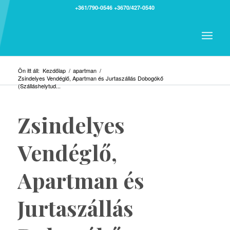
+361/790-0546
+3670/427-0540
Ön itt áll:
Kezdőlap
/
apartman
/
Zsindelyes Vendéglő, Apartman és Jurtaszállás Dobogókő
(Szálláshelytud...
Zsindelyes
Vendéglő,
Apartman és
Jurtaszállás