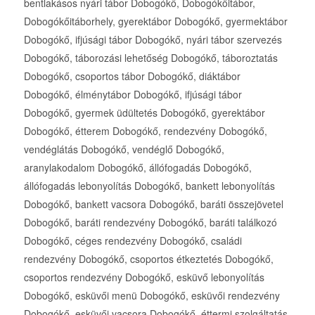
bentlakásos nyári tábor Dobogókő, Dobogókőitábor,
Dobogókőitáborhely, gyerektábor Dobogókő, gyermektábor
Dobogókő, ifjúsági tábor Dobogókő, nyári tábor szervezés
Dobogókő, táborozási lehetőség Dobogókő, táboroztatás
Dobogókő, csoportos tábor Dobogókő, diáktábor
Dobogókő, élménytábor Dobogókő, ifjúsági tábor
Dobogókő, gyermek üdültetés Dobogókő, gyerektábor
Dobogókő, étterem Dobogókő, rendezvény Dobogókő,
vendéglátás Dobogókő, vendéglő Dobogókő,
aranylakodalom Dobogókő, állófogadás Dobogókő,
állófogadás lebonyolítás Dobogókő, bankett lebonyolítás
Dobogókő, bankett vacsora Dobogókő, baráti összejövetel
Dobogókő, baráti rendezvény Dobogókő, baráti találkozó
Dobogókő, céges rendezvény Dobogókő, családi
rendezvény Dobogókő, csoportos étkeztetés Dobogókő,
csoportos rendezvény Dobogókő, esküvő lebonyolítás
Dobogókő, esküvői menü Dobogókő, esküvői rendezvény
Dobogókő, esküvői vacsora Dobogókő, éttermi szolgáltatás