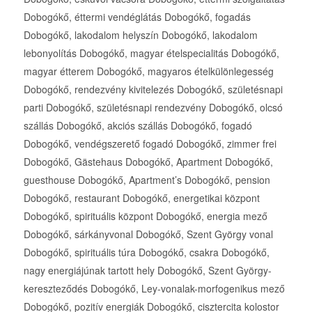
Dobogókő, éttermi vendéglátás Dobogókő, fogadás
Dobogókő, lakodalom helyszín Dobogókő, lakodalom
lebonyolítás Dobogókő, magyar ételspecialitás Dobogókő,
magyar étterem Dobogókő, magyaros ételkülönlegesség
Dobogókő, rendezvény kivitelezés Dobogókő, születésnapi
parti Dobogókő, születésnapi rendezvény Dobogókő, olcsó
szállás Dobogókő, akciós szállás Dobogókő, fogadó
Dobogókő, vendégszerető fogadó Dobogókő, zimmer frei
Dobogókő, Gästehaus Dobogókő, Apartment Dobogókő,
guesthouse Dobogókő, Apartment’s Dobogókő, pension
Dobogókő, restaurant Dobogókő, energetikai központ
Dobogókő, spirituális központ Dobogókő, energia mező
Dobogókő, sárkányvonal Dobogókő, Szent György vonal
Dobogókő, spirituális túra Dobogókő, csakra Dobogókő,
nagy energiájúnak tartott hely Dobogókő, Szent György-
kereszteződés Dobogókő, Ley-vonalak-morfogenikus mező
Dobogókő, pozitív energiák Dobogókő, cisztercita kolostor