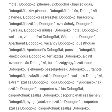
motel, Dobogókői pihenés, Dobogókői kikapcsolódás,
Dobogókői aktív pihenés, Dobogókői üdülés, Dobogókői
pihenés, Dobogókői szilveszter, Dobogókői karácsony,
Dobogókői szállás, Dobogókői szálláshely, Dobogókői
nyaralás, Dobogókői üdülés, Dobogókői hotel, Dobogókői
wellness, zimmer frei Dobogókő, Gästehaus Dobogókő,
Apartment Dobogókő, vacancy Dobogókő, guesthouse
Dobogókő, Apartment’s Dobogókő, pension Dobogókő,
kineziológus Dobogókő, tértisztítás Dobogókő, alginit
iszappakolás Dobogókő, természetgyógyászati tábor
Dobogókő, lélekemelő beszélgetések Dobogókő, Jurtahotel
Dobogókő, szakrális szállás Dobogókő, wellness Dobogókő,
extrém szállás Dobogókő, jóga Dobogókő, nyugdíjasoknak
szállás Dobogókő, csoportos szállás Dobogókő,
csoportoknak szállás Dobogókő, csoportoknak szálláshely
Dobogókő, nyugdíjasoknak szállás Dobogókő, csoportos
szállás Dobogókő, csoportoknak szállás Dobogókő,