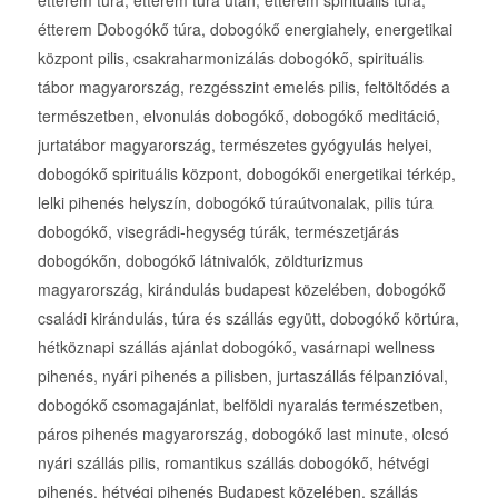
étterem túra, étterem túra után, étterem spirituális túra,
étterem Dobogókő túra, dobogókő energiahely, energetikai
központ pilis, csakraharmonizálás dobogókő, spirituális
tábor magyarország, rezgésszint emelés pilis, feltöltődés a
természetben, elvonulás dobogókő, dobogókő meditáció,
jurtatábor magyarország, természetes gyógyulás helyei,
dobogókő spirituális központ, dobogókői energetikai térkép,
lelki pihenés helyszín, dobogókő túraútvonalak, pilis túra
dobogókő, visegrádi-hegység túrák, természetjárás
dobogókőn, dobogókő látnivalók, zöldturizmus
magyarország, kirándulás budapest közelében, dobogókő
családi kirándulás, túra és szállás együtt, dobogókő körtúra,
hétköznapi szállás ajánlat dobogókő, vasárnapi wellness
pihenés, nyári pihenés a pilisben, jurtaszállás félpanzióval,
dobogókő csomagajánlat, belföldi nyaralás természetben,
páros pihenés magyarország, dobogókő last minute, olcsó
nyári szállás pilis, romantikus szállás dobogókő, hétvégi
pihenés, hétvégi pihenés Budapest közelében, szállás