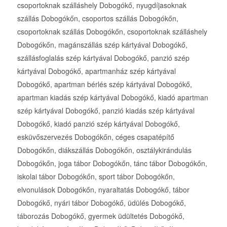
csoportoknak szálláshely Dobogókő, nyugdíjasoknak
szállás Dobogókőn, csoportos szállás Dobogókőn,
csoportoknak szállás Dobogókőn, csoportoknak szálláshely
Dobogókőn, magánszállás szép kártyával Dobogókő,
szállásfoglalás szép kártyával Dobogókő, panzió szép
kártyával Dobogókő, apartmanház szép kártyával
Dobogókő, apartman bérlés szép kártyával Dobogókő,
apartman kiadás szép kártyával Dobogókő, kiadó apartman
szép kártyával Dobogókő, panzió kiadás szép kártyával
Dobogókő, kiadó panzió szép kártyával Dobogókő,
esküvőszervezés Dobogókőn, céges csapatépítő
Dobogókőn, diákszállás Dobogókőn, osztálykirándulás
Dobogókőn, joga tábor Dobogókőn, tánc tábor Dobogókőn,
iskolai tábor Dobogókőn, sport tábor Dobogókőn,
elvonulások Dobogókőn, nyaraltatás Dobogókő, tábor
Dobogókő, nyári tábor Dobogókő, üdülés Dobogókő,
táborozás Dobogókő, gyermek üdültetés Dobogókő,