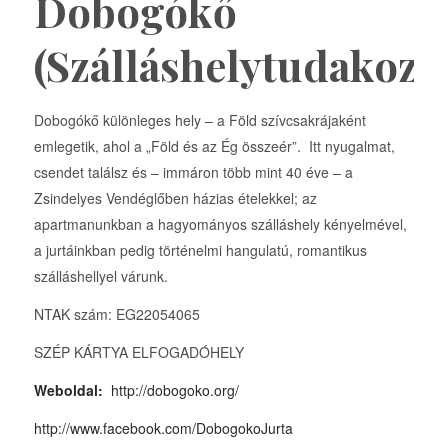
Dobogókő
(Szálláshelytudakozó
Dobogókő különleges hely – a Föld szívcsakrájaként
emlegetik, ahol a „Föld és az Ég összeér”. Itt nyugalmat,
csendet találsz és – immáron több mint 40 éve – a
Zsindelyes Vendéglőben házias ételekkel; az
apartmanunkban a hagyományos szálláshely kényelmével,
a jurtáinkban pedig történelmi hangulatú, romantikus
szálláshellyel várunk.
NTAK szám: EG22054065
SZÉP KÁRTYA ELFOGADÓHELY
Weboldal:
http://dobogoko.org/
http://www.facebook.com/DobogokoJurta