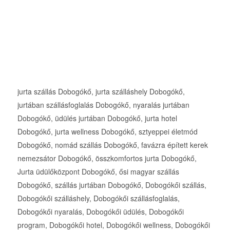
jurta szállás Dobogókő, jurta szálláshely Dobogókő,
jurtában szállásfoglalás Dobogókő, nyaralás jurtában
Dobogókő, üdülés jurtában Dobogókő, jurta hotel
Dobogókő, jurta wellness Dobogókő, sztyeppei életmód
Dobogókő, nomád szállás Dobogókő, favázra épített kerek
nemezsátor Dobogókő, összkomfortos jurta Dobogókő,
Jurta üdülőközpont Dobogókő, ősi magyar szállás
Dobogókő, szállás jurtában Dobogókő, Dobogókői szállás,
Dobogókői szálláshely, Dobogókői szállásfoglalás,
Dobogókői nyaralás, Dobogókői üdülés, Dobogókői
program, Dobogókői hotel, Dobogókői wellness, Dobogókői