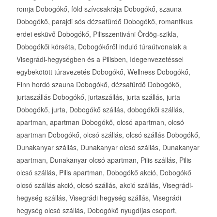
romja Dobogókő, föld szívcsakrája Dobogókő, szauna
Dobogókő, parajdi sós dézsafürdő Dobogókő, romantikus
erdei esküvő Dobogókő, Pilisszentiváni Ördög-szikla,
Dobogókői körséta, Dobogókőről induló túraútvonalak a
Visegrádi-hegységben és a Pilisben, Idegenvezetéssel
egybekötött túravezetés Dobogókő, Wellness Dobogókő,
Finn hordó szauna Dobogókő, dézsafürdő Dobogókő,
jurtaszállás Dobogókő, jurtaszállás, jurta szállás, jurta
Dobogókő, jurta, Dobogókő szállás, dobogókői szállás,
apartman, apartman Dobogókő, olcsó apartman, olcsó
apartman Dobogókő, olcsó szállás, olcsó szállás Dobogókő,
Dunakanyar szállás, Dunakanyar olcsó szállás, Dunakanyar
apartman, Dunakanyar olcsó apartman, Pilis szállás, Pilis
olcsó szállás, Pilis apartman, Dobogókő akció, Dobogókő
olcsó szállás akció, olcsó szállás, akció szállás, Visegrádi-
hegység szállás, Visegrádi hegység szállás, Visegrádi
hegység olcsó szállás, Dobogókő nyugdíjas csoport,