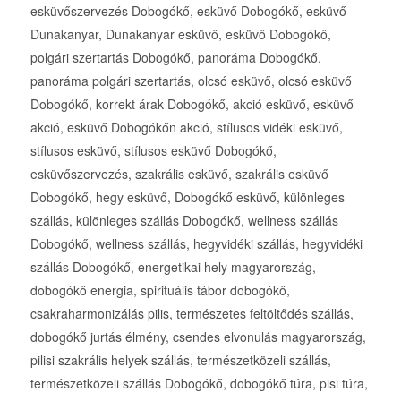
esküvőszervezés Dobogókő, esküvő Dobogókő, esküvő
Dunakanyar, Dunakanyar esküvő, esküvő Dobogókő,
polgári szertartás Dobogókő, panoráma Dobogókő,
panoráma polgári szertartás, olcsó esküvő, olcsó esküvő
Dobogókő, korrekt árak Dobogókő, akció esküvő, esküvő
akció, esküvő Dobogókőn akció, stílusos vidéki esküvő,
stílusos esküvő, stílusos esküvő Dobogókő,
esküvőszervezés, szakrális esküvő, szakrális esküvő
Dobogókő, hegy esküvő, Dobogókő esküvő, különleges
szállás, különleges szállás Dobogókő, wellness szállás
Dobogókő, wellness szállás, hegyvidéki szállás, hegyvidéki
szállás Dobogókő, energetikai hely magyarország,
dobogókő energia, spirituális tábor dobogókő,
csakraharmonizálás pilis, természetes feltöltődés szállás,
dobogókő jurtás élmény, csendes elvonulás magyarország,
pilisi szakrális helyek szállás, természetközeli szállás,
természetközeli szállás Dobogókő, dobogókő túra, pisi túra,