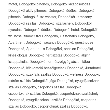
motel, Dobogókői pihenés, Dobogókői kikapcsolódás,
Dobogókői aktív pihenés, Dobogókői üdülés, Dobogókői
pihenés, Dobogókői szilveszter, Dobogókői karácsony,
Dobogókői szállás, Dobogókői szálláshely, Dobogókői
nyaralás, Dobogókői üdülés, Dobogókői hotel, Dobogókői
wellness, zimmer frei Dobogókő, Gästehaus Dobogókő,
Apartment Dobogókő, vacancy Dobogókő, guesthouse
Dobogókő, Apartment’s Dobogókő, pension Dobogókő,
kineziológus Dobogókő, tértisztítás Dobogókő, alginit
iszappakolás Dobogókő, természetgyógyászati tábor
Dobogókő, lélekemelő beszélgetések Dobogókő, Jurtahotel
Dobogókő, szakrális szállás Dobogókő, wellness Dobogókő,
extrém szállás Dobogókő, jóga Dobogókő, nyugdíjasoknak
szállás Dobogókő, csoportos szállás Dobogókő,
csoportoknak szállás Dobogókő, csoportoknak szálláshely
Dobogókő, nyugdíjasoknak szállás Dobogókő, csoportos
szállás Dobogókő, csoportoknak szállás Dobogókő,