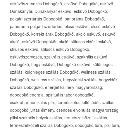
esküvőszervezés Dobogókő, esküvő Dobogókő, esküvő
Dunakanyar, Dunakanyar esküvő, esküvő Dobogókő,
polgári szertartás Dobogókő, panoráma Dobogókő,
panoráma polgári szertartás, olcsó esküvő, olcsó esküvő
Dobogókő, korrekt árak Dobogókő, akció esküvő, esküvő
akció, esküvő Dobogókőn akció, stílusos vidéki esküvő,
stílusos esküvő, stílusos esküvő Dobogókő,
esküvőszervezés, szakrális esküvő, szakrális esküvő
Dobogókő, hegy esküvő, Dobogókő esküvő, különleges
szállás, különleges szállás Dobogókő, wellness szállás
Dobogókő, wellness szállás, hegyvidéki szállás, hegyvidéki
szállás Dobogókő, energetikai hely magyarország,
dobogókő energia, spirituális tábor dobogókő,
csakraharmonizálás pilis, természetes feltöltődés szállás,
dobogókő jurtás élmény, csendes elvonulás magyarország,
pilisi szakrális helyek szállás, természetközeli szállás,
természetközeli szállás Dobogókő, dobogókő túra, pisi túra,