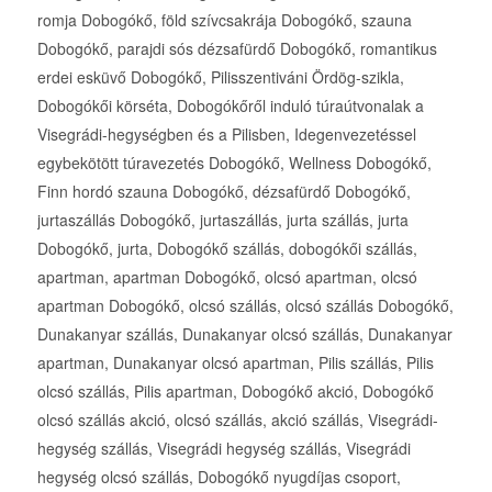
romja Dobogókő, föld szívcsakrája Dobogókő, szauna
Dobogókő, parajdi sós dézsafürdő Dobogókő, romantikus
erdei esküvő Dobogókő, Pilisszentiváni Ördög-szikla,
Dobogókői körséta, Dobogókőről induló túraútvonalak a
Visegrádi-hegységben és a Pilisben, Idegenvezetéssel
egybekötött túravezetés Dobogókő, Wellness Dobogókő,
Finn hordó szauna Dobogókő, dézsafürdő Dobogókő,
jurtaszállás Dobogókő, jurtaszállás, jurta szállás, jurta
Dobogókő, jurta, Dobogókő szállás, dobogókői szállás,
apartman, apartman Dobogókő, olcsó apartman, olcsó
apartman Dobogókő, olcsó szállás, olcsó szállás Dobogókő,
Dunakanyar szállás, Dunakanyar olcsó szállás, Dunakanyar
apartman, Dunakanyar olcsó apartman, Pilis szállás, Pilis
olcsó szállás, Pilis apartman, Dobogókő akció, Dobogókő
olcsó szállás akció, olcsó szállás, akció szállás, Visegrádi-
hegység szállás, Visegrádi hegység szállás, Visegrádi
hegység olcsó szállás, Dobogókő nyugdíjas csoport,