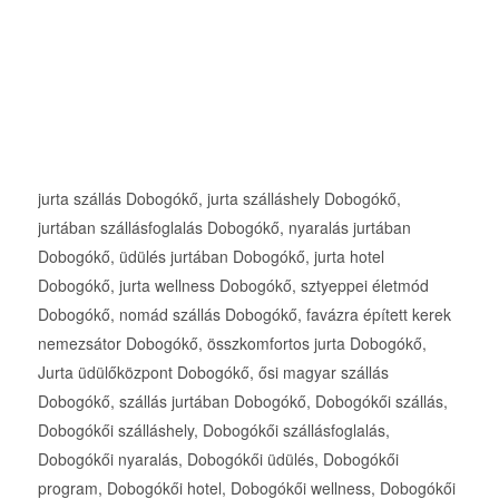
jurta szállás Dobogókő, jurta szálláshely Dobogókő,
jurtában szállásfoglalás Dobogókő, nyaralás jurtában
Dobogókő, üdülés jurtában Dobogókő, jurta hotel
Dobogókő, jurta wellness Dobogókő, sztyeppei életmód
Dobogókő, nomád szállás Dobogókő, favázra épített kerek
nemezsátor Dobogókő, összkomfortos jurta Dobogókő,
Jurta üdülőközpont Dobogókő, ősi magyar szállás
Dobogókő, szállás jurtában Dobogókő, Dobogókői szállás,
Dobogókői szálláshely, Dobogókői szállásfoglalás,
Dobogókői nyaralás, Dobogókői üdülés, Dobogókői
program, Dobogókői hotel, Dobogókői wellness, Dobogókői