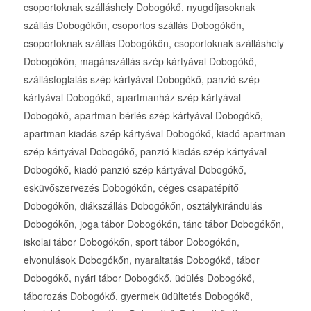
csoportoknak szálláshely Dobogókő, nyugdíjasoknak
szállás Dobogókőn, csoportos szállás Dobogókőn,
csoportoknak szállás Dobogókőn, csoportoknak szálláshely
Dobogókőn, magánszállás szép kártyával Dobogókő,
szállásfoglalás szép kártyával Dobogókő, panzió szép
kártyával Dobogókő, apartmanház szép kártyával
Dobogókő, apartman bérlés szép kártyával Dobogókő,
apartman kiadás szép kártyával Dobogókő, kiadó apartman
szép kártyával Dobogókő, panzió kiadás szép kártyával
Dobogókő, kiadó panzió szép kártyával Dobogókő,
esküvőszervezés Dobogókőn, céges csapatépítő
Dobogókőn, diákszállás Dobogókőn, osztálykirándulás
Dobogókőn, joga tábor Dobogókőn, tánc tábor Dobogókőn,
iskolai tábor Dobogókőn, sport tábor Dobogókőn,
elvonulások Dobogókőn, nyaraltatás Dobogókő, tábor
Dobogókő, nyári tábor Dobogókő, üdülés Dobogókő,
táborozás Dobogókő, gyermek üdültetés Dobogókő,