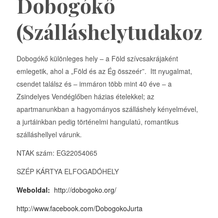
Dobogókő
(Szálláshelytudakozó
Dobogókő különleges hely – a Föld szívcsakrájaként
emlegetik, ahol a „Föld és az Ég összeér”. Itt nyugalmat,
csendet találsz és – immáron több mint 40 éve – a
Zsindelyes Vendéglőben házias ételekkel; az
apartmanunkban a hagyományos szálláshely kényelmével,
a jurtáinkban pedig történelmi hangulatú, romantikus
szálláshellyel várunk.
NTAK szám: EG22054065
SZÉP KÁRTYA ELFOGADÓHELY
Weboldal:
http://dobogoko.org/
http://www.facebook.com/DobogokoJurta