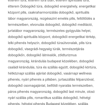
étterem túra, étterem túra után, étterem spirituális túra,
étterem Dobogókő túra, dobogókő energiahely, energetikai
központ pilis, csakraharmonizálás dobogókő, spirituális
tábor magyarország, rezgésszint emelés pilis, feltöltődés a
természetben, elvonulás dobogókő, dobogókő meditáció,
jurtatábor magyarország, természetes gyógyulás helyei,
dobogókő spirituális központ, dobogókői energetikai térkép,
lelki pihenés helyszín, dobogókő túraútvonalak, pilis túra
dobogókő, visegrádi-hegység túrák, természetjárás
dobogókőn, dobogókő látnivalók, zöldturizmus
magyarország, kirándulás budapest közelében, dobogókő
családi kirándulás, túra és szállás együtt, dobogókő körtúra,
hétköznapi szállás ajánlat dobogókő, vasárnapi wellness
pihenés, nyári pihenés a pilisben, jurtaszállás félpanzióval,
dobogókő csomagajánlat, belföldi nyaralás természetben,
páros pihenés magyarország, dobogókő last minute, olcsó
nyári szállás pilis, romantikus szállás dobogókő, hétvégi
pihenés, hétvégi pihenés Budapest közelében, szállás