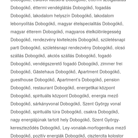
Dobogókő, éttermi vendéglátás Dobogókő, fogadás
Dobogókő, lakodalom helyszín Dobogókő, lakodalom
lebonyolítás Dobogókő, magyar ételspecialitás Dobogókő,
magyar étterem Dobogókő, magyaros ételkülönlegesség
Dobogókő, rendezvény kivitelezés Dobogókő, születésnapi
parti Dobogókő, születésnapi rendezvény Dobogókő, olcsó
szállás Dobogókő, akciós szállás Dobogókő, fogadó
Dobogókő, vendégszerető fogadó Dobogókő, zimmer frei
Dobogókő, Gästehaus Dobogókő, Apartment Dobogókő,
guesthouse Dobogókő, Apartment’s Dobogókő, pension
Dobogókő, restaurant Dobogókő, energetikai központ
Dobogókő, spirituális központ Dobogókő, energia mező
Dobogókő, sárkányvonal Dobogókő, Szent György vonal
Dobogókő, spirituális túra Dobogókő, csakra Dobogókő,
nagy energiájúnak tartott hely Dobogókő, Szent György-
kereszteződés Dobogókő, Ley-vonalak-morfogenikus mező
Dobogókő, pozitív energiák Dobogókő, cisztercita kolostor