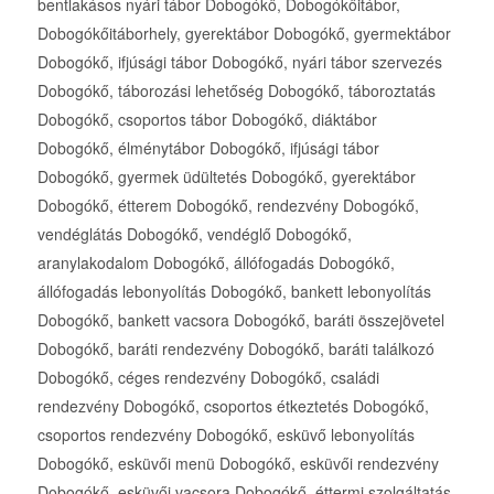
bentlakásos nyári tábor Dobogókő, Dobogókőitábor,
Dobogókőitáborhely, gyerektábor Dobogókő, gyermektábor
Dobogókő, ifjúsági tábor Dobogókő, nyári tábor szervezés
Dobogókő, táborozási lehetőség Dobogókő, táboroztatás
Dobogókő, csoportos tábor Dobogókő, diáktábor
Dobogókő, élménytábor Dobogókő, ifjúsági tábor
Dobogókő, gyermek üdültetés Dobogókő, gyerektábor
Dobogókő, étterem Dobogókő, rendezvény Dobogókő,
vendéglátás Dobogókő, vendéglő Dobogókő,
aranylakodalom Dobogókő, állófogadás Dobogókő,
állófogadás lebonyolítás Dobogókő, bankett lebonyolítás
Dobogókő, bankett vacsora Dobogókő, baráti összejövetel
Dobogókő, baráti rendezvény Dobogókő, baráti találkozó
Dobogókő, céges rendezvény Dobogókő, családi
rendezvény Dobogókő, csoportos étkeztetés Dobogókő,
csoportos rendezvény Dobogókő, esküvő lebonyolítás
Dobogókő, esküvői menü Dobogókő, esküvői rendezvény
Dobogókő, esküvői vacsora Dobogókő, éttermi szolgáltatás