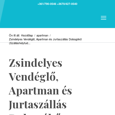
+361/790-0546
+3670/427-0540
Ön itt áll:
Kezdőlap
/
apartman
/
Zsindelyes Vendéglő, Apartman és Jurtaszállás Dobogókő
(Szálláshelytud...
Zsindelyes
Vendéglő,
Apartman és
Jurtaszállás