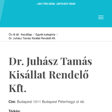
+361/790-0546
+3670/427-0540
Ön itt áll:
Kezdőlap
/
Egyéb kategória
/
Dr. Juhász Tamás Kisállat Rendelő Kft.
Dr. Juhász Tamás
Kisállat Rendelő
Kft.
Cím
: Budapest 1011 Budapest Péterhegyi út 46.
Térkép
: