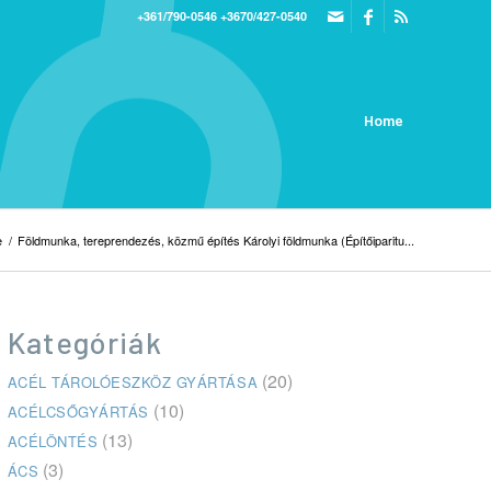
+361/790-0546
+3670/427-0540
Home
e
/
Földmunka, tereprendezés, közmű építés Károlyi földmunka (Építőiparitu...
Kategóriák
(20)
ACÉL TÁROLÓESZKÖZ GYÁRTÁSA
(10)
ACÉLCSŐGYÁRTÁS
(13)
ACÉLÖNTÉS
(3)
ÁCS