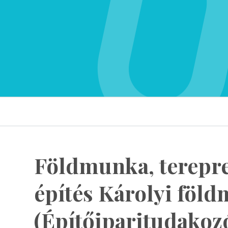
Földmunka, terepr
építés Károlyi föl
(Építőiparitudakoz