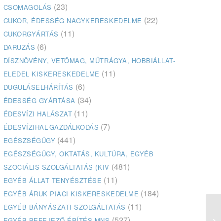
(23)
CSOMAGOLÁS
(22)
CUKOR, ÉDESSÉG NAGYKERESKEDELME
(11)
CUKORGYÁRTÁS
(6)
DARUZÁS
DÍSZNÖVÉNY, VETŐMAG, MŰTRÁGYA, HOBBIÁLLAT-
(11)
ELEDEL KISKERESKEDELME
(6)
DUGULÁSELHÁRÍTÁS
(34)
ÉDESSÉG GYÁRTÁSA
(11)
ÉDESVÍZI HALÁSZAT
(7)
ÉDESVÍZIHAL-GAZDÁLKODÁS
(441)
EGÉSZSÉGÜGY
EGÉSZSÉGÜGY, OKTATÁS, KULTÚRA, EGYÉB
(481)
SZOCIÁLIS SZOLGÁLTATÁS (KIV
(11)
EGYÉB ÁLLAT TENYÉSZTÉSE
(184)
EGYÉB ÁRUK PIACI KISKERESKEDELME
(11)
EGYÉB BÁNYÁSZATI SZOLGÁLTATÁS
Sz
(527)
EGYÉB BEFEJEZŐ ÉPÍTÉS MNS