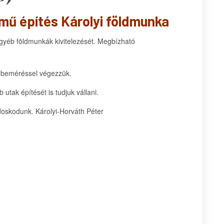
mű építés Károlyi földmunka
egyéb földmunkák kivitelezését. Megbízható
és beméréssel végezzük.
utak építését is tudjuk vállani.
ndoskodunk. Károlyi-Horváth Péter