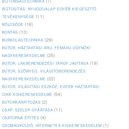
(7)
BIZTONSÁGTECHNIKA
BIZTOSÍTÁS, NYUGDÍJALAP EGYÉB KIEGÉSZÍTŐ
(11)
TEVÉKENYSÉGE
(16)
BÖLCSŐDE
(13)
BONTÁS
(29)
BURKOLÁSTECHNIKA
BÚTOR, HÁZTARTÁSI ÁRU, FÉMÁRU ÜGYNÖKI
(25)
NAGYKERESKEDELME
(19)
BÚTOR, LAKBERENDEZÉSI TÁRGY JAVÍTÁSA
BÚTOR, SZŐNYEG, VILÁGÍTÓBERENDEZÉS
(22)
NAGYKERESKEDELME
BÚTOR, VILÁGÍTÁSI ESZKÖZ, EGYÉB HÁZTARTÁSI
(54)
CIKK KISKERESKEDELME
(2)
BÚTORKÁRPITOZÁS
(11)
CSAP, SZELEP GYÁRTÁSA
(4)
CSATORNA ÉPÍTÉS
(1)
CSOMAGKÜLDŐ, INTERNETES KISKERESKEDELEM