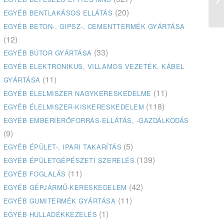
Er
(20)
EGYÉB BENTLAKÁSOS ELLÁTÁS
EGYÉB BETON-, GIPSZ-, CEMENTTERMÉK GYÁRTÁSA
(12)
(33)
EGYÉB BÚTOR GYÁRTÁSA
EGYÉB ELEKTRONIKUS, VILLAMOS VEZETÉK, KÁBEL
(11)
GYÁRTÁSA
(11)
EGYÉB ÉLELMISZER NAGYKERESKEDELME
(118)
EGYÉB ÉLELMISZER-KISKERESKEDELEM
EGYÉB EMBERIERŐFORRÁS-ELLÁTÁS, -GAZDÁLKODÁS
(9)
(5)
EGYÉB ÉPÜLET-, IPARI TAKARÍTÁS
(139)
EGYÉB ÉPÜLETGÉPÉSZETI SZERELÉS
(11)
EGYÉB FOGLALÁS
(42)
EGYÉB GÉPJÁRMŰ-KERESKEDELEM
(11)
EGYÉB GUMITERMÉK GYÁRTÁSA
(1)
EGYÉB HULLADÉKKEZELÉS