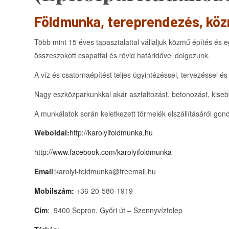
Földmunka, tereprendezés, köz
Több mint 15 éves tapasztalattal vállaljuk közmű építés és 
összeszokott csapattal és rövid határidővel dolgozunk.
A víz és csatornaépítést teljes ügyintézéssel, tervezéssel 
Nagy eszközparkunkkal akár aszfaltozást, betonozást, kisebb 
A munkálatok során keletkezett törmelék elszállításáról go
Weboldal:
http://karolyifoldmunka.hu
http://www.facebook.com/karolyifoldmunka
Email
:karolyi-foldmunka@freemail.hu
Mobilszám:
+36-20-580-1919
Cím
: 9400 Sopron, Győri út – Szennyvíztelep