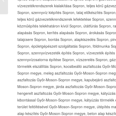
hőszivattyú értékesítés
és telepítés...