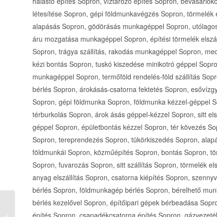
Minden, ami hűtés-
fűtés! Klíma és