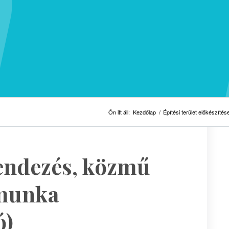
Ön itt áll:
Kezdőlap
/
Építési terület előkészítés
endezés, közmű
dmunka
ó)