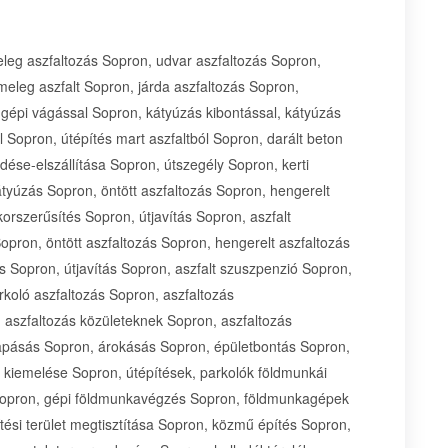
n-Sopron megye, útszegély Győr-Moson-Sopron megye, kerti szegélykő Győr-Moson-Sopron megye, útszegély Győr-Moson-Sopron megye, aszfaltozás Győr-Moson-Sopron megye, kátyúzás Győr-Moson-Sopron megye, öntött aszfaltozás Győr-Moson-Sopron megye, hengerelt aszfaltozás Győr-Moson-Sopron megye, útépítés Győr-Moson-Sopron megye, út felújítás Győr-Moson-Sopron megye, út korszerűsítés Győr-Moson-Sopron megye, útjavítás Győr-Moson-Sopron megye, aszfalt szuszpenzió Győr-Moson-Sopron megye, aszfaltozás Győr-Moson-Sopron megye, mart aszfaltozás Győr-Moson-Sopron megye, öntött aszfaltozás Győr-Moson-Sopron megye, hengerelt aszfaltozás Győr-Moson-Sopron megye, útépítés Győr-Moson-Sopron megye, út felújítás Győr-Moson-Sopron megye, út korszerűsítés Győr-Moson-Sopron megye, útjavítás Győr-Moson-Sopron megye, aszfalt szuszpenzió Győr-Moson-Sopron megye, bekötőút aszfaltozás Győr-Moson-Sopron megye, garázs aszfaltozás Győr-Moson-Sopron megye, parkoló aszfaltozás Győr-Moson-Sopron megye, aszfaltozás magánszemélyeknek Győr-Moson-Sopron megye, aszfaltozás cégeknek Győr-Moson-Sopron megye, aszfaltozás közületeknek Győr-Moson-Sopron megye, aszfaltozás önkormányzatoknak Győr-Moson-Sopron megye, gép tereprendezés Győr-Moson-Sopron megye, alapásás Győr-Moson-Sopron megye, árokásás Győr-Moson-Sopron megye, épületbontás Győr-Moson-Sopron megye, sávalap ásás Győr-Moson-Sopron megye, talajkiegyenlítés Győr-Moson-Sopron megye, pincetömbök kiemelése Győr-Moson-Sopron megye, útépítések, parkolók földmunkái Győr-Moson-Sopron megye, közműépítés Győr-Moson-Sopron megye, egyéb speciális földmunkák Győr-Moson-Sopron megye, gépi földmunkavégzés Győr-Moson-Sopron megye, földmunkagépek bérbeadása Győr-Moson-Sopron megye, építési terület előkészítése Győr-Moson-Sopron megye, építési terület megtisztítása Győr-Moson-Sopron megye, közmű építés Győr-Moson-Sopron megye, halastó építés Győr-Moson-Sopron megye, víztározó építés Győr-Moson-Sopron megye, bevásárlóközpontok tereprendezése Győr-Moson-Sopron megye, hulladéktárolók létesítése Győr-Moson-Sopron megye, gépi földmunkavégzés Győr-Moson-Sopron megye, törmelék elszállítása gyorsan Győr-Moson-Sopron megye, pince ásás Győr-Moson-Sopron megye, alapásás Győr-Moson-Sopron megye, gödörásás munkagéppel Győr-Moson-Sopron megye, utólagos szigetelés Győr-Moson-Sopron megye, vízvezeték ásás Győr-Moson-Sopron megye, raklapos áru mozgatása munkagéppel Győr-Moson-Sopron megye, építési törmelék elszállítása gépi pakolással Győr-Moson-Sopron megye, terep előkészítése Győr-Moson-Sopron megye, trágya szállítás, rakodás munkagéppel Győr-Moson-Sopron megye, medencealap az alapoktól Győr-Moson-Sopron megye, gépi bontás Győr-Moson-Sopron megye, kézi bontás Győr-Moson-Sopron megye, tuskó kiszedése minikotró géppel Győr-Moson-Sopron megye, tükörkiszedés Győr-Moson-Sopron megye, lemezalap előkészítése munkagéppel Győr-Moson-Sopron megye, termőföld rendelés-föld szállítás Győr-Moson-Sopron megye, tereprendezés Győr-Moson-Sopron megye, földterítés Győr-Moson-Sopron megye, Bobcat bérlés Győr-Moson-Sopron megye, árokásás-csatorna fektetés Győr-Moson-Sopron megye, esővízgyűjtő tartály telepítése Győr-Moson-Sopron megye, esővízszikkasztó építése Győr-Moson-Sopron megye, gépi földmunka Győr-Moson-Sopron megye, földmunka kézzel-géppel Győr-Moson-Sopron megye, kerti munkák Győr-Moson-Sopron megye, épületbontás Győr-Moson-Sopron megye, térburkolás Győr-Moson-Sopron megye, árok ásás géppel-kézzel Győr-Moson-Sopron megye, sitt elszállítás Győr-Moson-Sopron megye, kézi földmunka Győr-Moson-Sopron megye, épületbontás géppel Győr-Moson-Sopron megye, épületbontás kézzel Győr-Moson-Sopron megye, tér kövezés Győr-Moson-Sopron megye, lomis törmelékek elszállítása Győr-Moson-Sopron megye, árokásás Győr-Moson-Sopron megye, tereprendezés Győr-Moson-Sopron megye, tükörkiszedés Győr-Moson-Sopron megye, alapásás Győr-Moson-Sopron megye, pincetömb-kiemelés Győr-Moson-Sopron megye, közművek földmunkái Győr-Moson-Sopron megye, közműépítés Győr-Moson-Sopron megye, bontás Győr-Moson-Sopron megye, törés Győr-Moson-Sopron megye, pincetömb-kiemelés Győr-Moson-Sopron megye, árokásás Győr-Moson-Sopron megye, fuvarozás Győr-Moson-Sopron megye, sitt szállítás Győr-Moson-Sopron megye, törmelék elszállítás Győr-Moson-Sopron megye, bontott tégla elszállítás Győr-Moson-Sopron megye, bontási anyag elszállítás Győr-Moson-Sopron megye, csatorna kiépítés Győr-Moson-Sopron megye, szennyvíz kiépítés Győr-Moson-Sopron megye, talaj előkészítés Győr-Moson-Sopron megye, Bobcat bérlés Győr-Moson-Sopron megye, földmunkagép bérlés Győr-Moson-Sopron megye, bére