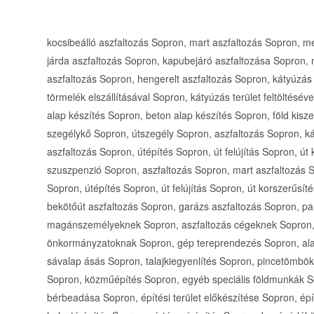
kocsibeálló aszfaltozás Sopron, mart aszfaltozás Sopron, meleg aszfaltozás Sopron, udvar aszfaltozás Sopron, járda aszfaltozás Sopron, kapubejáró aszfaltozása Sopron, meleg aszfalt Sopron, járda aszfaltozás Sopron, aszfaltozás Sopron, hengerelt aszfaltozás Sopron, kátyúzás gépi vágással Sopron, kátyúzás kibontással, kátyúzás törmelék elszállításával Sopron, kátyúzás terület feltöltésével Sopron, útépítés mart aszfaltból Sopron, darált beton alap készítés Sopron, beton alap készítés Sopron, föld kiszedése-elszállítása Sopron, útszegély Sopron, kerti szegélykő Sopron, útszegély Sopron, aszfaltozás Sopron, kátyúzás Sopron, öntött aszfaltozás Sopron, hengerelt aszfaltozás Sopron, útépítés Sopron, út felújítás Sopron, út korszerűsítés Sopron, útjavítás Sopron, aszfalt szuszpenzió Sopron, aszfaltozás Sopron, mart aszfaltozás Sopron, öntött aszfaltozás Sopron, hengerelt aszfaltozás Sopron, útépítés Sopron, út felújítás Sopron, út korszerűsítés Sopron, útjavítás Sopron, aszfalt szuszpenzió Sopron, bekötőút aszfaltozás Sopron, garázs aszfaltozás Sopron, parkoló aszfaltozás Sopron, aszfaltozás magánszemélyeknek Sopron, aszfaltozás cégeknek Sopron, aszfaltozás közületeknek Sopron, aszfaltozás önkormányzatoknak Sopron, gép tereprendezés Sopron, alapásás Sopron, árokásás Sopron, épületbontás Sopron, sávalap ásás Sopron, talajkiegyenlítés Sopron, pincetömbök kiemelése Sopron, útépítések, parkolók földmunkái Sopron, közműépítés Sopron, egyéb speciális földmunkák Sopron, gépi földmunkavégzés Sopron, földmunkagépek bérbeadása Sopron, építési terület előkészítése Sopron, építési terület megtisztítása Sopron, közmű építés Sopron, halastó építés Sopron, víztározó építés Sopron, bevásárlóközpontok tereprendezése Sopron, hulladéktárolók létesítése Sopron, gépi földmunkavégzés Sopron, törmelék elszállítása gyorsan Sopron, pince ásás Sopron, alapásás Sopron, gödörásás munkagéppel Sopron, utólagos szigetelés Sopron, vízvezeték ásás Sopron, raklapos áru mozgatása munkagéppel Sopron, építési törmelék elszállítása gépi pakolással Sopron, terep előkészítése Sopron, trágya szállítás, rakodás munkagéppel Sopron, medencealap az alapoktól Sopron, gépi bontás Sopron, kézi bontás Sopron, tuskó kiszedése minikotró géppel Sopron, tükörkiszedés Sopron, lemezalap előkészítése munkagéppel Sopron, termőföld rendelés-föld szállítás Sopron, tereprendezés Sopron, földterítés Sopron, Bobcat bérlés Sopron, árokásás-csatorna fektetés Sopron, esővízgyűjtő tartály telepítése Sopron, esővízszikkasztó építése Sopron, gépi földmunka Sopron, földmunka kézzel-géppel Sopron, kerti munkák Sopron, épületbontás Sopron, térburkolás Sopron, árok ásás géppel-kézzel Sopron, sitt elszállítás Sopron, kézi földmunka Sopron, épületbontás géppel Sopron, épületbontás kézzel Sopron, tér kövezés Sopron, lomis törmelékek elszállítása Sopron, árokásás Sopron, tereprendezés Sopron, tükörkiszedés Sopron, alapásás Sopron, pincetömb-kiemelés Sopron, közművek földmunkái Sopron, közműépítés Sopron, bontás Sopron, törés Sopron, pincetömb-kiemelés Sopron, árokásás Sopron, fuvarozás Sopron, sitt szállítás Sopron, törmelék elszállítás Sopron, bontott tégla elszállítás Sopron, bontási anyag elszállítás Sopron, csatorna kiépítés Sopron, szennyvíz kiépítés Sopron, talaj előkészítés Sopron, Bobcat bérlés Sopron, földmunkagép bérlés Sopron, bérelhető munkagép Sopron, munkagép bérlés Sopron, munkagép bérlés kezelővel Sopron, építőipari gépek bérbeadása Sopron, ivóvízvezeték építés Sopron, szennyvízcsatorna építés Sopron, csapadékcsatorna építés Sopron, gázvezeték építés Sopron, közműépítés Sopron, teljes körű vízvezetékrendszerek kialakítása Sopron, teljes körű gázvezetékrendszerek kialakítása Sopron, csatorna kiépítés Sopron, szennyvíz kiépítés Sopron, talaj előkészítés Sopron, teljes körű vízvezetékrendszerek lefektetése Sopron, teljes körű gázvezetékrendszerek lefektetése Sopron, szennyvíz és csapadékvíz elvezetés kivitelezése Sopron, közműépítés telekhatáron kívül Sopron, útátfúrás Sopron, rakéta fúrás Sopron, irányított fúrás Sopron, sávalap ásás alapásás Sopron, kerítés alapásás Sopron, árokásás Sopron, területrendezés Sopron, tereprendezés Sopron, talajcsere Sopron, bontás Sopron, alapkiszedés Sopron, pincetömb kiszedés Sopron, vízvezeték nyomáspróba Sopron, épületgépészeti szolgáltatás Sopron, földmunka Sopron, generál kivitelezés Sopron, közművezeték építés Sopron, szennyvízvezeték építés Sopron, vízvezeték építés Sopron, ivóvízhálózatok építése Sopron, szennyvízcsatorna építése Sopron, vízszerelés Sopron, gázszerelés Sopron, törmelék elszállítás Sopron, építési törmelék elszállítás Sopron, kocsibeálló aszfaltozás Győr-Moson-Sopron megye, mart aszfaltozás Győr-Moson-Sopron megye, meleg aszfaltozás Győr-Moson-Sopron megye, udvar aszfaltozás Győr-Moson-Sopron megye, járda aszfaltozás Győr-Moson-Sopron megye, kapubejáró aszfaltozása Győr-Moson-Sopron megye, meleg aszfalt Győr-Moson-Sopron megye, járda aszfaltozás Győr-Moson-Sopron megye, aszfaltozás Győr-Moson-Sopron megye, hengerelt aszfaltozás Győr-Moson-Sopron megye, kátyúzás gépi vágással Győr-Moson-Sopron megye, kátyúzás kibontással Győr-Moson-Sopron megye, kátyúzás törmelék elszállításával Győr-Moson-Sopron megye, kátyúzás terület feltöltésével Győr-Moson-Sopron megye, útépítés mart aszfaltból Győr-Moson-Sopron megye, darált beton alap készítés Győr-Moson-Sopron megye, beton alap készítés Győr-Moson-Sopron megye, föld kiszedése-elszállítása Győr-Moso