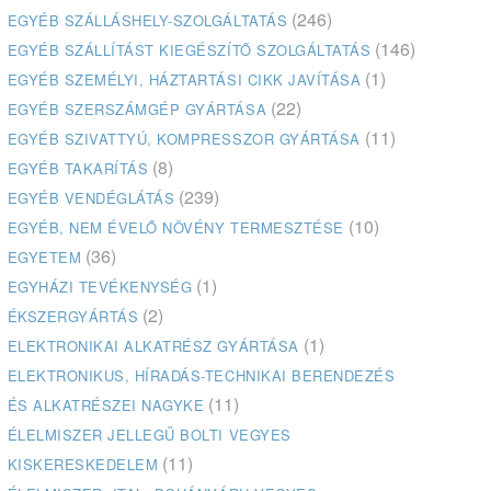
(246)
EGYÉB SZÁLLÁSHELY-SZOLGÁLTATÁS
(146)
EGYÉB SZÁLLÍTÁST KIEGÉSZÍTŐ SZOLGÁLTATÁS
(1)
EGYÉB SZEMÉLYI, HÁZTARTÁSI CIKK JAVÍTÁSA
(22)
EGYÉB SZERSZÁMGÉP GYÁRTÁSA
(11)
EGYÉB SZIVATTYÚ, KOMPRESSZOR GYÁRTÁSA
(8)
EGYÉB TAKARÍTÁS
(239)
EGYÉB VENDÉGLÁTÁS
(10)
EGYÉB, NEM ÉVELŐ NÖVÉNY TERMESZTÉSE
(36)
EGYETEM
(1)
EGYHÁZI TEVÉKENYSÉG
(2)
ÉKSZERGYÁRTÁS
(1)
ELEKTRONIKAI ALKATRÉSZ GYÁRTÁSA
ELEKTRONIKUS, HÍRADÁS-TECHNIKAI BERENDEZÉS
(11)
ÉS ALKATRÉSZEI NAGYKE
ÉLELMISZER JELLEGŰ BOLTI VEGYES
(11)
KISKERESKEDELEM