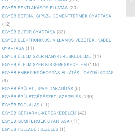
(20)
EGYÉB BENTLAKÁSOS ELLÁTÁS
EGYÉB BETON-, GIPSZ-, CEMENTTERMÉK GYÁRTÁSA
(12)
(33)
EGYÉB BÚTOR GYÁRTÁSA
EGYÉB ELEKTRONIKUS, VILLAMOS VEZETÉK, KÁBEL
(11)
GYÁRTÁSA
(11)
EGYÉB ÉLELMISZER NAGYKERESKEDELME
(118)
EGYÉB ÉLELMISZER-KISKERESKEDELEM
EGYÉB EMBERIERŐFORRÁS-ELLÁTÁS, -GAZDÁLKODÁS
(9)
(5)
EGYÉB ÉPÜLET-, IPARI TAKARÍTÁS
(139)
EGYÉB ÉPÜLETGÉPÉSZETI SZERELÉS
(11)
EGYÉB FOGLALÁS
(42)
EGYÉB GÉPJÁRMŰ-KERESKEDELEM
(11)
EGYÉB GUMITERMÉK GYÁRTÁSA
(1)
EGYÉB HULLADÉKKEZELÉS