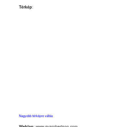
Térkép
:
Nagyobb térképre váltás
Weblap
:
www.gvarobertson.com