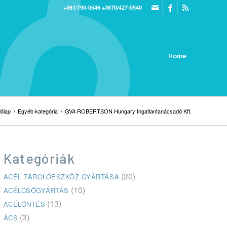
+361/790-0546
+3670/427-0540
Home
őlap
/
Egyéb kategória
/
GVA ROBERTSON Hungary Ingatlantanácsadó Kft.
Kategóriák
(20)
ACÉL TÁROLÓESZKÖZ GYÁRTÁSA
(10)
ACÉLCSŐGYÁRTÁS
(13)
ACÉLÖNTÉS
(3)
ÁCS