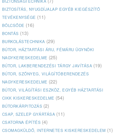
(7)
BIZTONSÁGTECHNIKA
BIZTOSÍTÁS, NYUGDÍJALAP EGYÉB KIEGÉSZÍTŐ
(11)
TEVÉKENYSÉGE
(16)
BÖLCSŐDE
(13)
BONTÁS
(29)
BURKOLÁSTECHNIKA
BÚTOR, HÁZTARTÁSI ÁRU, FÉMÁRU ÜGYNÖKI
(25)
NAGYKERESKEDELME
(19)
BÚTOR, LAKBERENDEZÉSI TÁRGY JAVÍTÁSA
BÚTOR, SZŐNYEG, VILÁGÍTÓBERENDEZÉS
(22)
NAGYKERESKEDELME
BÚTOR, VILÁGÍTÁSI ESZKÖZ, EGYÉB HÁZTARTÁSI
(54)
CIKK KISKERESKEDELME
(2)
BÚTORKÁRPITOZÁS
(11)
CSAP, SZELEP GYÁRTÁSA
(4)
CSATORNA ÉPÍTÉS
(1)
CSOMAGKÜLDŐ, INTERNETES KISKERESKEDELEM