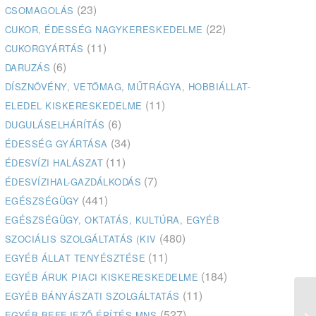
(23)
CSOMAGOLÁS
(22)
CUKOR, ÉDESSÉG NAGYKERESKEDELME
(11)
CUKORGYÁRTÁS
(6)
DARUZÁS
DÍSZNÖVÉNY, VETŐMAG, MŰTRÁGYA, HOBBIÁLLAT-
(11)
ELEDEL KISKERESKEDELME
(6)
DUGULÁSELHÁRÍTÁS
(34)
ÉDESSÉG GYÁRTÁSA
(11)
ÉDESVÍZI HALÁSZAT
(7)
ÉDESVÍZIHAL-GAZDÁLKODÁS
(441)
EGÉSZSÉGÜGY
EGÉSZSÉGÜGY, OKTATÁS, KULTÚRA, EGYÉB
(480)
SZOCIÁLIS SZOLGÁLTATÁS (KIV
(11)
EGYÉB ÁLLAT TENYÉSZTÉSE
(184)
EGYÉB ÁRUK PIACI KISKERESKEDELME
(11)
EGYÉB BÁNYÁSZATI SZOLGÁLTATÁS
(527)
EGYÉB BEFEJEZŐ ÉPÍTÉS MNS
Ka