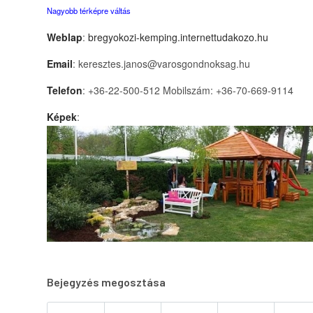
Nagyobb térképre váltás
Weblap
:
bregyokozi-kemping.internettudakozo.hu
Email
: keresztes.janos@varosgondnoksag.hu
Telefon
: +36-22-500-512 Mobilszám: +36-70-669-9114
Képek
:
Bejegyzés megosztása