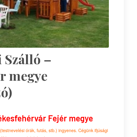
 Szálló –
ér megye
ó)
zékesfehérvár Fejér megye
testnevelési órák, futás, stb.) ingyenes. Cégünk ifjúsági