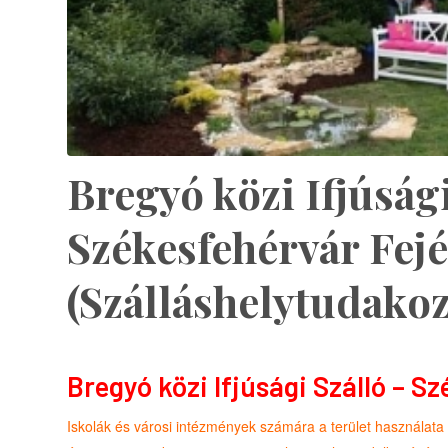
Bregyó közi Ifjúsági
Székesfehérvár Fej
(Szálláshelytudakoz
Bregyó közi Ifjúsági Szálló – S
Iskolák és városi intézmények számára a terület használata (