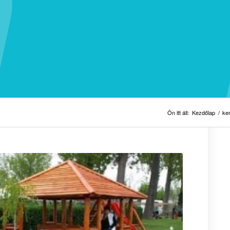
Ön itt áll:
Kezdőlap
/
ke