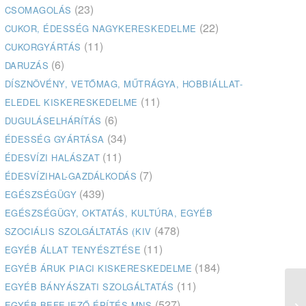
(23)
CSOMAGOLÁS
(22)
CUKOR, ÉDESSÉG NAGYKERESKEDELME
(11)
CUKORGYÁRTÁS
(6)
DARUZÁS
DÍSZNÖVÉNY, VETŐMAG, MŰTRÁGYA, HOBBIÁLLAT-
(11)
ELEDEL KISKERESKEDELME
(6)
DUGULÁSELHÁRÍTÁS
(34)
ÉDESSÉG GYÁRTÁSA
(11)
ÉDESVÍZI HALÁSZAT
(7)
ÉDESVÍZIHAL-GAZDÁLKODÁS
(439)
EGÉSZSÉGÜGY
EGÉSZSÉGÜGY, OKTATÁS, KULTÚRA, EGYÉB
(478)
SZOCIÁLIS SZOLGÁLTATÁS (KIV
(11)
EGYÉB ÁLLAT TENYÉSZTÉSE
(184)
EGYÉB ÁRUK PIACI KISKERESKEDELME
(11)
EGYÉB BÁNYÁSZATI SZOLGÁLTATÁS
Do
(527)
EGYÉB BEFEJEZŐ ÉPÍTÉS MNS