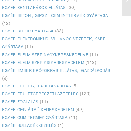
Ku
(20)
EGYÉB BENTLAKÁSOS ELLÁTÁS
EGYÉB BETON-, GIPSZ-, CEMENTTERMÉK GYÁRTÁSA
(12)
(33)
EGYÉB BÚTOR GYÁRTÁSA
EGYÉB ELEKTRONIKUS, VILLAMOS VEZETÉK, KÁBEL
(11)
GYÁRTÁSA
(11)
EGYÉB ÉLELMISZER NAGYKERESKEDELME
(118)
EGYÉB ÉLELMISZER-KISKERESKEDELEM
EGYÉB EMBERIERŐFORRÁS-ELLÁTÁS, -GAZDÁLKODÁS
(9)
(5)
EGYÉB ÉPÜLET-, IPARI TAKARÍTÁS
(139)
EGYÉB ÉPÜLETGÉPÉSZETI SZERELÉS
(11)
EGYÉB FOGLALÁS
(42)
EGYÉB GÉPJÁRMŰ-KERESKEDELEM
(11)
EGYÉB GUMITERMÉK GYÁRTÁSA
(1)
EGYÉB HULLADÉKKEZELÉS