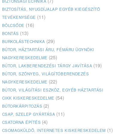
(7)
BIZTONSÁGTECHNIKA
BIZTOSÍTÁS, NYUGDÍJALAP EGYÉB KIEGÉSZÍTŐ
(11)
TEVÉKENYSÉGE
(16)
BÖLCSŐDE
(13)
BONTÁS
(29)
BURKOLÁSTECHNIKA
BÚTOR, HÁZTARTÁSI ÁRU, FÉMÁRU ÜGYNÖKI
(25)
NAGYKERESKEDELME
(19)
BÚTOR, LAKBERENDEZÉSI TÁRGY JAVÍTÁSA
BÚTOR, SZŐNYEG, VILÁGÍTÓBERENDEZÉS
(22)
NAGYKERESKEDELME
BÚTOR, VILÁGÍTÁSI ESZKÖZ, EGYÉB HÁZTARTÁSI
(54)
CIKK KISKERESKEDELME
(2)
BÚTORKÁRPITOZÁS
(11)
CSAP, SZELEP GYÁRTÁSA
(4)
CSATORNA ÉPÍTÉS
(1)
CSOMAGKÜLDŐ, INTERNETES KISKERESKEDELEM