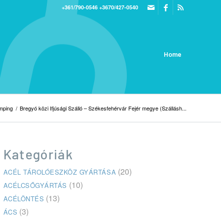
+361/790-0546
+3670/427-0540
Home
mping
/
Bregyó közi Ifjúsági Szálló – Székesfehérvár Fejér megye (Szállásh...
Kategóriák
(20)
ACÉL TÁROLÓESZKÖZ GYÁRTÁSA
(10)
ACÉLCSŐGYÁRTÁS
(13)
ACÉLÖNTÉS
(3)
ÁCS