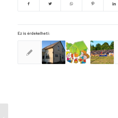
Ez is érdekelheti:
Vidratanya Étterem és
Panzió Szeghalom